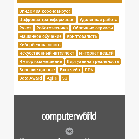
Эпидемия коронавируса
Цифровая трансформация
Удаленная работа
Рунет
Робототехника
Облачные сервисы
Машинное обучение
Криптовалюта
Кибербезопасность
Искусственный интеллект
Интернет вещей
Импортозамещение
Виртуальная реальность
Большие данные
Блокчейн
RPA
Data Award
Agile
5G