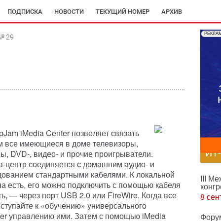
ПОДПИСКА
НОВОСТИ
ТЕКУЩИЙ НОМЕР
АРХИВ
РЕКЛА
№ 29
pJam iMedia Center позволяет связать
ом все имеющиеся в доме телевизоры,
ИТ
ы, DVD-, видео- и прочие проигрыватели.
-центр соединяется с домашним аудио- и
ованием стандартными кабелями. К локальной
III М
она есть, его можно подключить с помощью кабеля
конгр
ть, — через порт USB 2.0 или FireWire. Когда все
8 сен
иступайте к «обучению» универсального
ter управлению ими. Затем с помощью iMedia
Фору