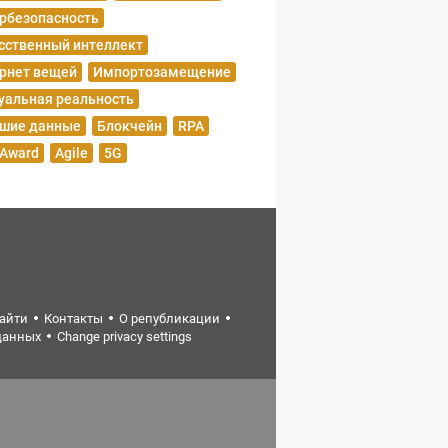
рбезопасность
сственный интеллект
рнет вещей
Импортозамещение
уальная реальность
шие данные
Блокчейн
RPA
 Award
Agile
5G
найти
Контакты
О републикации
данных
Change privacy settings