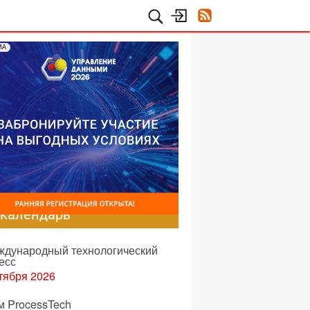
МА
-календарь
еждународный технологический
есс
тября 2026
м ProcessTech