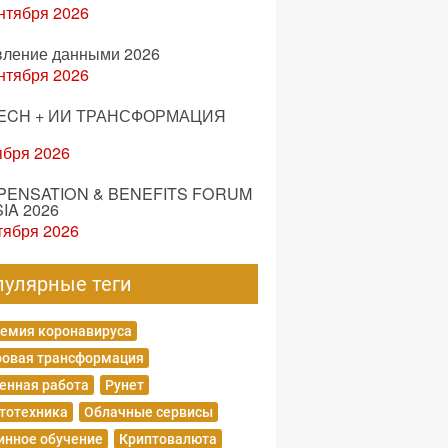
нтября 2026
вление данными 2026
нтября 2026
ECH + ИИ ТРАНСФОРМАЦИЯ
ября 2026
ENSATION & BENEFITS FORUM
IA 2026
тября 2026
пулярные теги
емия коронавируса
овая трансформация
енная работа
Рунет
тотехника
Облачные сервисы
нное обучение
Криптовалюта