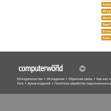
Кибе
Иску
Инте
Вирт
Боль
Data
Об издательстве
Об издании
Обратная связь
Как нас 
Теги
Архив изданий
Политика обработки персональных 