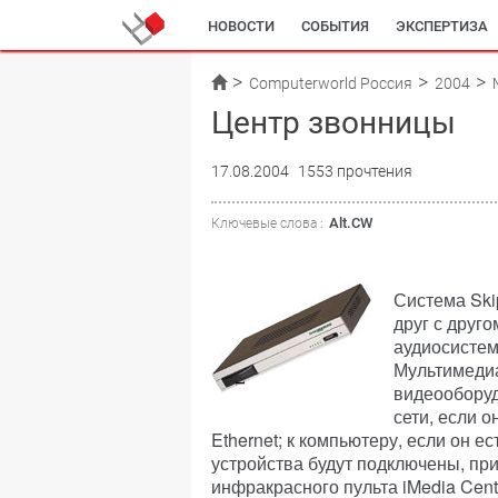
НОВОСТИ
СОБЫТИЯ
ЭКСПЕРТИЗА
Computerworld Россия
2004
Центр звонницы
17.08.2004
1553 прочтения
Alt.CW
Ключевые слова :
Система Ski
друг с друг
аудиосистем
Мультимедиа
видеооборуд
сети, если 
Ethernet; к компьютеру, если он ес
устройства будут подключены, пр
инфракрасного пульта iMedia Cen