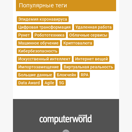
Популярные теги
Эпидемия коронавируса
Цифровая трансформация
Удаленная работа
Рунет
Робототехника
Облачные сервисы
Машинное обучение
Криптовалюта
Кибербезопасность
Искусственный интеллект
Интернет вещей
Импортозамещение
Виртуальная реальность
Большие данные
Блокчейн
RPA
Data Award
Agile
5G