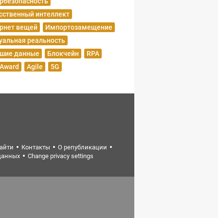
рбезопасность
сственный интеллект
рнет вещей
Импортозамещение
уальная реальность
шие данные
Блокчейн
RPA
 Award
Agile
5G
найти
Контакты
О републикации
данных
Change privacy settings