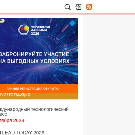
МА
-календарь
еждународный технологический
есс
тября 2026
 LEAD TODAY 2026