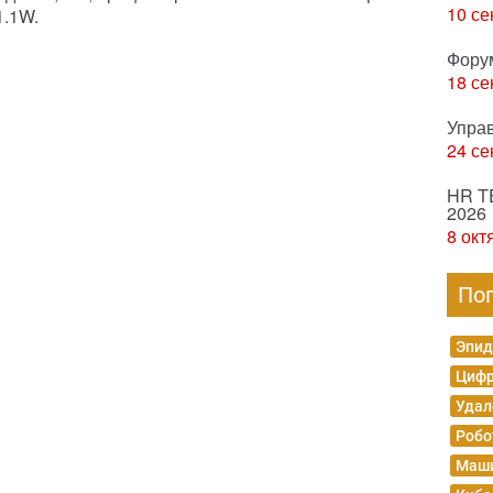
10 се
.1W.
Фору
18 се
Упра
24 се
HR T
2026
8 окт
По
Эпид
Цифр
Удал
Робо
Маши