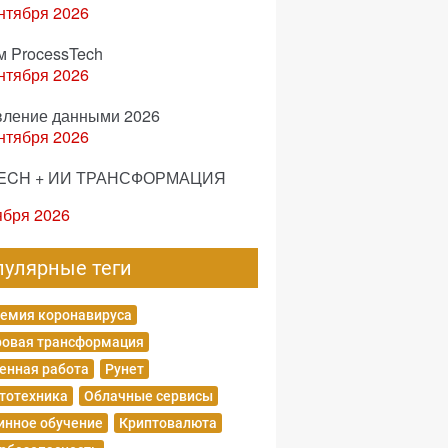
нтября 2026
м ProcessTech
нтября 2026
вление данными 2026
нтября 2026
ECH + ИИ ТРАНСФОРМАЦИЯ
ября 2026
пулярные теги
емия коронавируса
овая трансформация
енная работа
Рунет
тотехника
Облачные сервисы
нное обучение
Криптовалюта