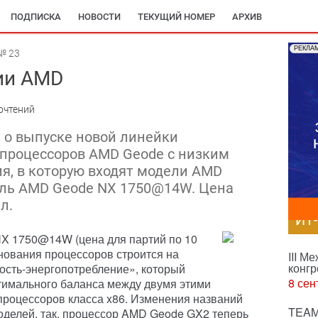
ПОДПИСКА
НОВОСТИ
ТЕКУЩИЙ НОМЕР
АРХИВ
РЕКЛА
№ 23
ии AMD
очтений
 о выпуске новой линейки
процессоров AMD Geode с низким
я, в которую входят модели AMD
ль AMD Geode NX 1750@14W. Цена
л.
ИТ
NX 1750@14W (цена для партий по 10
енования процессоров строится на
III М
конгр
ость-энергопотребление», который
8 сен
тимального баланса между двумя этими
процессоров класса x86. Изменения названий
TEAM
оделей, так, процессор AMD Geode GX2 теперь