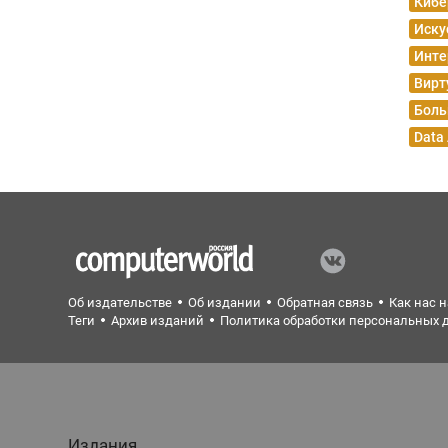
Кибе
Иску
Инте
Вирт
Боль
Data
Об издательстве
Об издании
Обратная связь
Как нас 
Теги
Архив изданий
Политика обработки персональных 
Издания