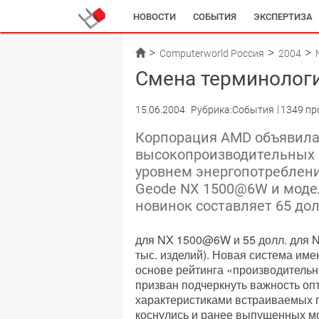
НОВОСТИ
СОБЫТИЯ
ЭКСПЕРТИЗА
Computerworld Россия
2004
Смена терминолог
15.06.2004
Рубрика:События
1349 пр
Корпорация AMD объявила
высокопроизводительных 
уровнем энергопотреблени
Geode NX 1500@6W и моде
новинок составляет 65 дол
для NX 1500@6W и 55 долл. для 
тыс. изделий). Новая система им
основе рейтинга «производительн
призван подчеркнуть важность оп
характеристиками встраиваемых 
коснулись и ранее выпущенных м