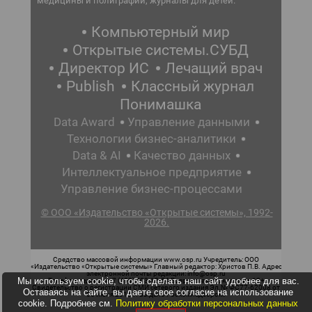
медицины и полиграфии, журналы для детей.
Компьютерный мир
Открытые системы.СУБД
Директор ИС
Лечащий врач
Publish
Классный журнал
Понимашка
Data Award
Управление данными
Технологии бизнес-аналитики
Data & AI
Качество данных
Интеллектуальное предприятие
Управление бизнес-процессами
© ООО «Издательство «Открытые системы», 1992-
2026.
Средство массовой информации www.osp.ru Учредитель: ООО
«Издательство «Открытые системы» Главный редактор: Христов П.В. Адрес
электронной почты редакции: info@osp.ru
Мы используем cookie, чтобы сделать наш сайт удобнее для вас.
Телефон редакции: 7 (499) 703-18-54 Возрастная маркировка: 12+
Свидетельство о регистрации СМИ сетевого издания Эл.№ ФС77-62008 от
Оставаясь на сайте, вы даете свое согласие на использование
05 июня 2015 г. выдано Роскомнадзором.
cookie. Подробнее см.
Политику обработки персональных данных