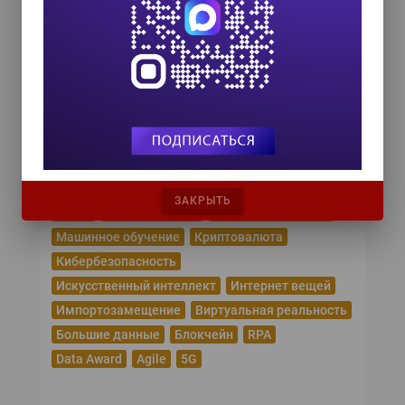
24 сентября 2026
HR TECH + ИИ ТРАНСФОРМАЦИЯ 2026
8 октября 2026
Популярные теги
Эпидемия коронавируса
Цифровая трансформация
Удаленная работа
ЗАКРЫТЬ
Рунет
Робототехника
Облачные сервисы
Машинное обучение
Криптовалюта
Кибербезопасность
Искусственный интеллект
Интернет вещей
Импортозамещение
Виртуальная реальность
Большие данные
Блокчейн
RPA
Data Award
Agile
5G