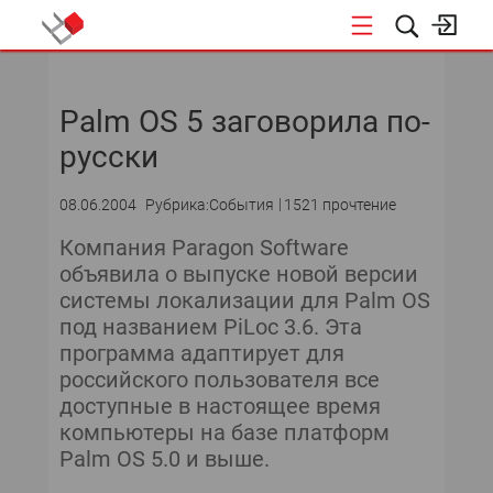
НОВОСТИ
Palm OS 5 заговорила по-
СОБЫТИЯ
русски
ЭКСПЕРТИЗА
08.06.2004
Рубрика:События
1521 прочтение
ПОДПИСКА
Компания Paragon Software
объявила о выпуске новой версии
НОВОСТИ
системы локализации для Palm OS
под названием PiLoc 3.6. Эта
ТЕКУЩИЙ НОМЕР
программа адаптирует для
российского пользователя все
АРХИВ
доступные в настоящее время
компьютеры на базе платформ
Palm OS 5.0 и выше.