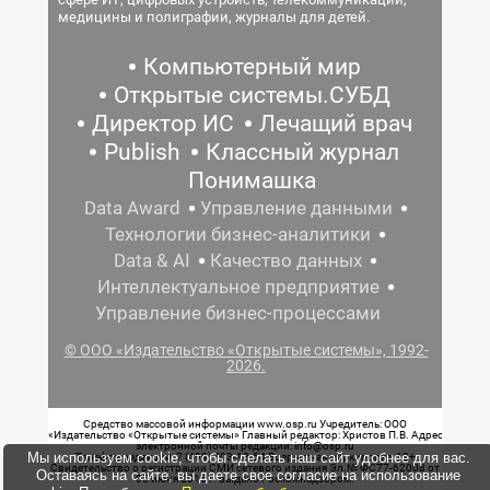
медицины и полиграфии, журналы для детей.
Компьютерный мир
Открытые системы.СУБД
Директор ИС
Лечащий врач
Publish
Классный журнал
Понимашка
Data Award
Управление данными
Технологии бизнес-аналитики
Data & AI
Качество данных
Интеллектуальное предприятие
Управление бизнес-процессами
© ООО «Издательство «Открытые системы», 1992-
2026.
Средство массовой информации www.osp.ru Учредитель: ООО
«Издательство «Открытые системы» Главный редактор: Христов П.В. Адрес
электронной почты редакции: info@osp.ru
Мы используем cookie, чтобы сделать наш сайт удобнее для вас.
Телефон редакции: 7 (499) 703-18-54 Возрастная маркировка: 12+
Свидетельство о регистрации СМИ сетевого издания Эл.№ ФС77-62008 от
Оставаясь на сайте, вы даете свое согласие на использование
05 июня 2015 г. выдано Роскомнадзором.