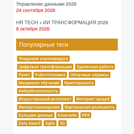
Управление данными 2026
24 сентября 2026
HR TECH + ИИ ТРАНСФОРМАЦИЯ 2026
8 октября 2026
Популярные теги
Эпидемия коронавируса
Цифровая трансформация
Удаленная работа
Рунет
Робототехника
Облачные сервисы
Машинное обучение
Криптовалюта
Кибербезопасность
Искусственный интеллект
Интернет вещей
Импортозамещение
Виртуальная реальность
Большие данные
Блокчейн
RPA
Data Award
Agile
5G