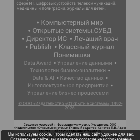
сфере ИТ, цифровых устройств, телекоммуникаций,
медицины и полиграфии, журналы для детей.
Компьютерный мир
Открытые системы.СУБД
Директор ИС
Лечащий врач
Publish
Классный журнал
Понимашка
Data Award
Управление данными
Технологии бизнес-аналитики
Data & AI
Качество данных
Интеллектуальное предприятие
Управление бизнес-процессами
© ООО «Издательство «Открытые системы», 1992-
2026.
Средство массовой информации www.osp.ru Учредитель: ООО
«Издательство «Открытые системы» Главный редактор: Христов П.В. Адрес
электронной почты редакции: info@osp.ru
Мы используем cookie, чтобы сделать наш сайт удобнее для вас.
Телефон редакции: 7 (499) 703-18-54 Возрастная маркировка: 12+
Свидетельство о регистрации СМИ сетевого издания Эл.№ ФС77-62008 от
Оставаясь на сайте, вы даете свое согласие на использование