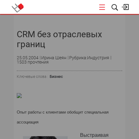
НОВОСТИ
CRM без отраслевых
СОБЫТИЯ
границ
ЭКСПЕРТИЗА
25.05.2004
Ирина Шеян
Рубрика:Индустрия
1503 прочтения
ПОДПИСКА
Бизнес
Ключевые слова :
НОВОСТИ
ТЕКУЩИЙ НОМЕР
АРХИВ
Опыт работы с клиентами обобщит специальная
ассоциация
Выстраивая