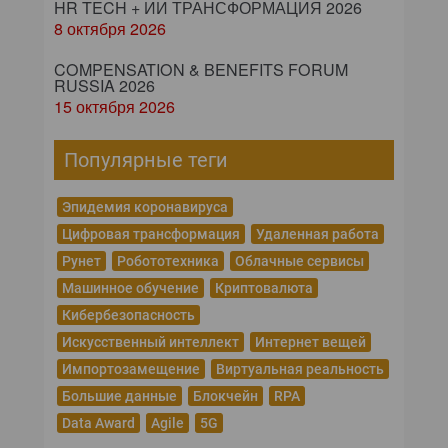
HR TECH + ИИ ТРАНСФОРМАЦИЯ 2026
8 октября 2026
COMPENSATION & BENEFITS FORUM
RUSSIA 2026
15 октября 2026
Популярные теги
Эпидемия коронавируса
Цифровая трансформация
Удаленная работа
Рунет
Робототехника
Облачные сервисы
Машинное обучение
Криптовалюта
Кибербезопасность
Искусственный интеллект
Интернет вещей
Импортозамещение
Виртуальная реальность
Большие данные
Блокчейн
RPA
Data Award
Agile
5G