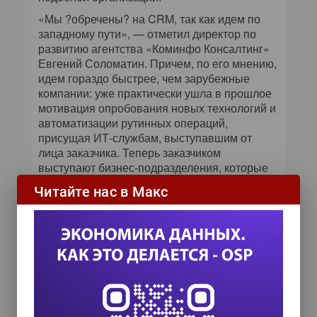
«Мы ?обречены? на CRM, так как идем по
западному пути», — отметил директор по
развитию агентства «Коминфо Консалтинг»
Евгений Соломатин. Причем, по его мнению,
идем гораздо быстрее, чем зарубежные
компании: уже практически ушла в прошлое
мотивация опробования новых технологий и
автоматизации рутинных операций,
присущая ИТ-службам, выступавшим от
лица заказчика. Теперь заказчиком
выступают бизнес-подразделения, которые
имеют больше полномочий, средств, иную
Читайте нас в Макс
мотивацию и требования к решениям
(производительности, интегрируемости и т.
п.).
Однако, несмотря на значительный путь,
пройденный российским сегментом CRM-
рынка, его масштаб пока невелик. По оценке
исполнительного директора компании
«Спутник Лабс» Кирилла Булгакова, объем