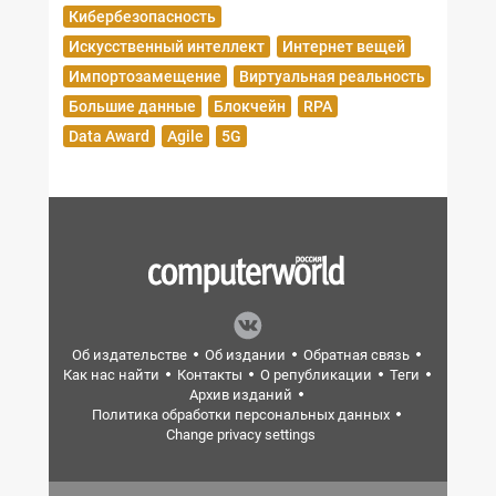
Кибербезопасность
Искусственный интеллект
Интернет вещей
Импортозамещение
Виртуальная реальность
Большие данные
Блокчейн
RPA
Data Award
Agile
5G
Об издательстве
Об издании
Обратная связь
Как нас найти
Контакты
О републикации
Теги
Архив изданий
Политика обработки персональных данных
Change privacy settings