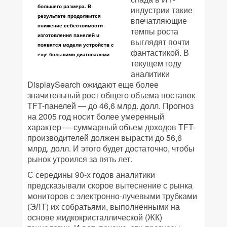
большего размера. В
индустрии такие
результате продолжится
впечатляющие
снижение себестоимости
темпы роста
изготовления панелей и
выглядят почти
появятся модели устройств с
фантастикой. В
еще большими диагоналями
текущем году
аналитики
DisplaySearch ожидают еще более
значительный рост общего объема поставок
TFT-панелей — до 46,6 млрд. долл. Прогноз
на 2005 год носит более умеренный
характер — суммарный объем доходов TFT-
производителей должен вырасти до 56,6
млрд. долл. И этого будет достаточно, чтобы
рынок утроился за пять лет.
С середины 90-х годов аналитики
предсказывали скорое вытеснение с рынка
мониторов с электронно-лучевыми трубками
(ЭЛТ) их собратьями, выполненными на
основе жидкокристаллической (ЖК)