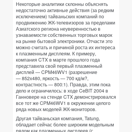
Некоторые аналитики склонны объяснять
недостаточно активные действия (за редким
исключением) тайваньских компаний по
продвижению ЖК-телевизоров за пределами
Азиатского региона неуверенностью в
узнаваемости собственных торговых марок
на рынке бытовой электроники. Отчасти это
можно считать и причиной роста их интереса
к плазменным дисплеям. К примеру,
компания CTX в марте прошлого года
представила свой первый плазменный
дисплей — CPM46WV1 (разрешение
— 852x480, яркость — 700 кд/м?,
контрастность — 800:1). Правда, этим пока
дело и ограничилось: в ходе CeBIT 2004 в
Ганновере на стенде CTX демонстрировался
все тот же CPM46WV1 в окружении целого
ряда новых моделей ЖК-мониторов.
Другая тайваньская компания, Tatung,
обладает сейчас более широким модельным
рядом как плазменных дисплеев (с