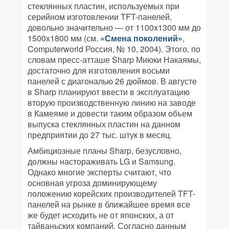
стеклянных пластин, используемых при
серийном изготовлении TFT-панелей,
довольно значительно — от 1100x1300 мм до
1500x1800 мм (см.
«Смена поколений»
,
Computerworld Россия, № 10, 2004
). Этого, по
словам пресс-атташе Sharp Миюки Накаямы,
достаточно для изготовления восьми
панелей с диагональю 26 дюймов. В августе
в Sharp планируют ввести в эксплуатацию
вторую производственную линию на заводе
в Камеяме и довести таким образом объем
выпуска стеклянных пластин на данном
предприятии до 27 тыс. штук в месяц.
Амбициозные планы Sharp, безусловно,
должны настораживать LG и Samsung.
Однако многие эксперты считают, что
основная угроза доминирующему
положению корейских производителей TFT-
панелей на рынке в ближайшее время все
же будет исходить не от японских, а от
тайваньских компаний. Согласно данным