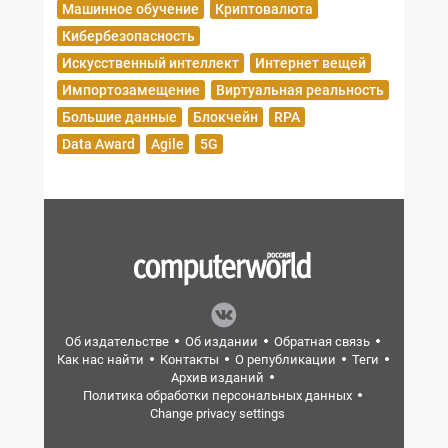
Машинное обучение
Криптовалюта
Кибербезопасность
Искусственный интеллект
Интернет вещей
Импортозамещение
Виртуальная реальность
Большие данные
Блокчейн
RPA
Data Award
Agile
5G
Об издательстве
Об издании
Обратная связь
Как нас найти
Контакты
О републикации
Теги
Архив изданий
Политика обработки персональных данных
Change privacy settings