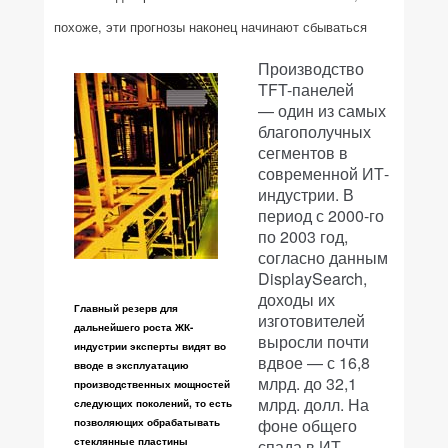
похоже, эти прогнозы наконец начинают сбываться
Производство
TFT-панелей
— один из самых
благополучных
сегментов в
современной ИТ-
индустрии. В
период с 2000-го
по 2003 год,
согласно данным
DisplaySearch,
доходы их
Главный резерв для
изготовителей
дальнейшего роста ЖК-
выросли почти
индустрии эксперты видят во
вдвое — с 16,8
вводе в эксплуатацию
млрд. до 32,1
производственных мощностей
млрд. долл. На
следующих поколений, то есть
фоне общего
позволяющих обрабатывать
стеклянные пластины
спада в ИТ-