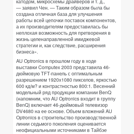
катодом, микросхемы драйверов и т. д.,
— заявил Чен. — Таким образом была бы
создана отличная база для улучшения
работы всей цепочки поставок компонентов,
а их производителям предоставилась бы
неплохая возможность для претворения в
жизнь целенаправленной имиджевой
стратегии и, как следствие, расширения
бизнеса».
AU Optronics в прошлом году в ходе
выставки Computex 2003 представила 46-
дюймовую TFT-панель с оптимальным
разрешением 1920x1080 пикселов, яркостью
600 кд/м? и контрастностью 800:1. Весенний
модельный ряд продукции компании BenQ
(напомним, что AU Optronics входит в группу
BenQ) включает 46-дюймовый телевизор
DV4680 на ее основе. Объем вложений AU
Optronics в строительство производственной
линии седьмого поколения оценивается
неофициальными источниками в Тайбэе