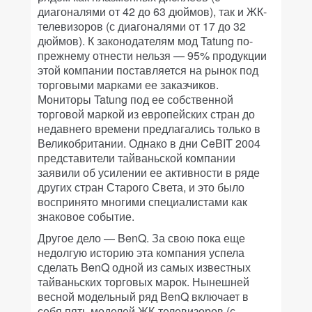
диагоналями от 42 до 63 дюймов), так и ЖК-
телевизоров (с диагоналями от 17 до 32
дюймов). К законодателям мод Tatung по-
прежнему отнести нельзя — 95% продукции
этой компании поставляется на рынок под
торговыми марками ее заказчиков.
Мониторы Tatung под ее собственной
торговой маркой из европейских стран до
недавнего времени предлагались только в
Великобритании. Однако в дни CeBIT 2004
представители тайваньской компании
заявили об усилении ее активности в ряде
других стран Старого Света, и это было
воспринято многими специалистами как
знаковое событие.
Другое дело — BenQ. За свою пока еще
недолгую историю эта компания успела
сделать BenQ одной из самых известных
тайваньских торговых марок. Нынешней
весной модельный ряд BenQ включает в
себя пять моделей ЖК-телевизоров (с