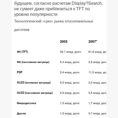
будущем, согласно расчетам Display?Search,
не сумеет даже приблизиться к TFT по
уровню популярности
Технологический «срез» рынка плоскопанельных
дисплеев
2003
2007*
32,1 млрд. долл.
61,8 млрд. долл.
ЖК (TFT)
5,4 млрд. долл.
2,5 млрд. долл
ЖК (пассивная матрица)
2,4 млрд. долл.
11,0 млрд. долл.
PDP
0,0 млрд. долл.
2,3 млрд. долл.
OLED (активная матрица)
0,3 млрд. долл.
0,5 млрд. долл.
OLED (пассивная матрица)
1,0 млрд. долл.
1,7 млрд. долл.
Микродисплеи
1,0 млрд. долл.
0,7 млрд. долл.
Другие