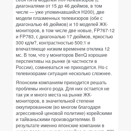
диагоналями от 15 до 46 дюймов, в том
числе — уже упоминавшийся H200), две
модели плазменных телевизоров (обе с
диагональю 46 дюймов) и 10 моделей ЖК-
мониторов, в том числе две новые, FP767-12
и FP783, с диагональю 17 дюймов, яркостью
300 кд/м?, контрастностью 500:1 и
впечатляюще низким временем отклика 12
мс. В том, что у мониторов BenQ хорошие
перспективы на рынке (в частности в
России), сомневаться не приходится. Но с
телевизорами ситуация несколько сложнее.
Японским компаниям приходится решать
проблемы иного рода. Для них остается не
так уж и много места на рынке ЖК-
мониторов, в значительной степени
оккупированном (во многом благодаря
агрессивной ценовой политике) корейскими
и тайваньскими производителями. В
результате именно японские компании в