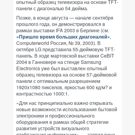
опытный образец телевизора на основе TFT-
панели с диагональю 54 дюйма.
Позже, в конце августа — начале сентября
прошлого года, он демонстрировался в
рамках выставки IFA 2003 в Берлине (см.
«Пришло время больших диагоналей»
,
Computerworld Россия, № 39, 2003
). В
октябре LG представила 55-дюймовую TFT-
панель. В ходе мартовской выставки CeBIT
2004 в Ганновере на стенде Samsung
Electronics уже был выставлен опытный
образец телевизора на основе 57-дюймовой
панели с оптимальным разрешением
1920x1080 пикселов, яркостью 600 кд/м? и
контрастностью 1000:1.
«Для нас принципиально важно открывать
новые возможности использования бытовой
электроники и профессионального
оборудования в рамках общей стратегии
развития устройств визуального
отображения информации», — заявил вице-