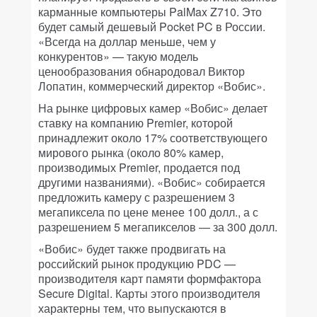
карманные компьютеры PalMax Z710. Это
будет самый дешевый Pocket PC в России.
«Всегда на доллар меньше, чем у
конкурентов» — такую модель
ценообразования обнародовал Виктор
Лопатин, коммерческий директор «Вобис».
На рынке цифровых камер «Вобис» делает
ставку на компанию Premier, которой
принадлежит около 17% соответствующего
мирового рынка (около 80% камер,
производимых Premier, продается под
другими названиями). «Вобис» собирается
предложить камеру с разрешением 3
мегапиксела по цене менее 100 долл., а с
разрешением 5 мегапикселов — за 300 долл.
«Вобис» будет также продвигать на
российский рынок продукцию PDC —
производителя карт памяти формфактора
Secure Digital. Карты этого производителя
характерны тем, что выпускаются в