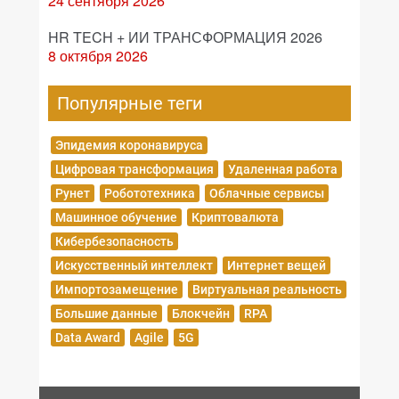
24 сентября 2026
HR TECH + ИИ ТРАНСФОРМАЦИЯ 2026
8 октября 2026
Популярные теги
Эпидемия коронавируса
Цифровая трансформация
Удаленная работа
Рунет
Робототехника
Облачные сервисы
Машинное обучение
Криптовалюта
Кибербезопасность
Искусственный интеллект
Интернет вещей
Импортозамещение
Виртуальная реальность
Большие данные
Блокчейн
RPA
Data Award
Agile
5G