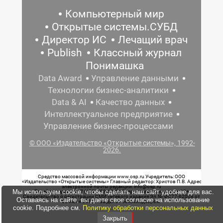
Компьютерный мир
Открытые системы.СУБД
Директор ИС
Лечащий врач
Publish
Классный журнал
Понимашка
Data Award
Управление данными
Технологии бизнес-аналитики
Data & AI
Качество данных
Интеллектуальное предприятие
Управление бизнес-процессами
© ООО «Издательство «Открытые системы», 1992-
2026.
Средство массовой информации www.osp.ru Учредитель: ООО
«Издательство «Открытые системы» Главный редактор: Христов П.В. Адрес
электронной почты редакции: info@osp.ru
Мы используем cookie, чтобы сделать наш сайт удобнее для вас.
Телефон редакции: 7 (499) 703-18-54 Возрастная маркировка: 12+
Свидетельство о регистрации СМИ сетевого издания Эл.№ ФС77-62008 от
Оставаясь на сайте, вы даете свое согласие на использование
05 июня 2015 г. выдано Роскомнадзором.
cookie. Подробнее см.
Политику обработки персональных данных
Закрыть