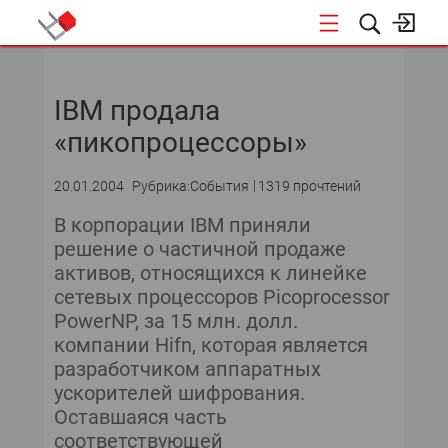
НОВОСТИ
IBM продала
СОБЫТИЯ
«пикопроцессоры»
ЭКСПЕРТИЗА
20.01.2004
Рубрика:События
1319 прочтений
ПОДПИСКА
В корпорации IBM приняли
решение о частичной продаже
НОВОСТИ
активов, относящихся к линейке
сетевых процессоров Picoprocessor
ТЕКУЩИЙ НОМЕР
PowerNP, за 15 млн. долл.
компании Hifn, которая является
АРХИВ
разработчиком аппаратных
ускорителей шифрования.
Оставшаяся часть
соответствующей