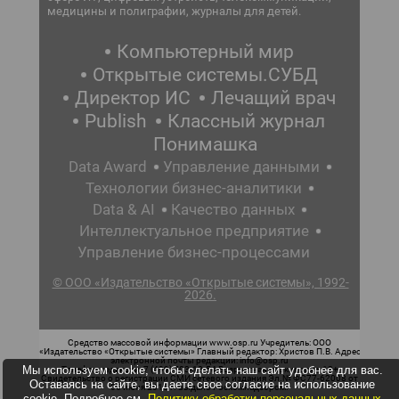
медицины и полиграфии, журналы для детей.
Компьютерный мир
Открытые системы.СУБД
Директор ИС
Лечащий врач
Publish
Классный журнал
Понимашка
Data Award
Управление данными
Технологии бизнес-аналитики
Data & AI
Качество данных
Интеллектуальное предприятие
Управление бизнес-процессами
© ООО «Издательство «Открытые системы», 1992-
2026.
Средство массовой информации www.osp.ru Учредитель: ООО
«Издательство «Открытые системы» Главный редактор: Христов П.В. Адрес
электронной почты редакции: info@osp.ru
Мы используем cookie, чтобы сделать наш сайт удобнее для вас.
Телефон редакции: 7 (499) 703-18-54 Возрастная маркировка: 12+
Свидетельство о регистрации СМИ сетевого издания Эл.№ ФС77-62008 от
Оставаясь на сайте, вы даете свое согласие на использование
05 июня 2015 г. выдано Роскомнадзором.
cookie. Подробнее см.
Политику обработки персональных данных