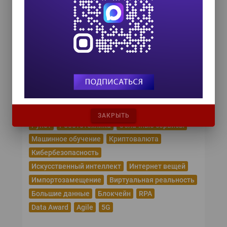
Управление данными 2026
24 сентября 2026
HR TECH + ИИ ТРАНСФОРМАЦИЯ 2026
8 октября 2026
Популярные теги
Эпидемия коронавируса
Цифровая трансформация
Удаленная работа
ЗАКРЫТЬ
Рунет
Робототехника
Облачные сервисы
Машинное обучение
Криптовалюта
Кибербезопасность
Искусственный интеллект
Интернет вещей
Импортозамещение
Виртуальная реальность
Большие данные
Блокчейн
RPA
Data Award
Agile
5G