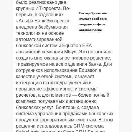
было реализовано два
крупных ИТ-проекта. Во-
первых, в отделениях
Виктор Орловский
считает свой банк
«Альфа Банк Экспресс»
лидером в сфере
внедрена безбумажная
автоматизации
технология на основе
автоматизированной
банковской системы Equation EBA
английской компании Misys. Это позволило
создать многоканальное типовое решение,
тиражируемое на все отделения банка. Для
сотрудников использование Equation в
качестве учетной системы означает
интеграцию всех подразделений и
повышение эффективности системы
расчетов, а для клиентов — более полный
комплекс получаемых дистанционно
банковских услуг. Во-вторых, создана
система управления продажами банковских
продуктов корпоративным клиентам. В этом
решении использовалась CRM-система
SalesLogix компании Sage CRM Solution.