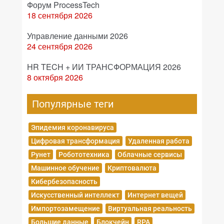
Форум ProcessTech
18 сентября 2026
Управление данными 2026
24 сентября 2026
HR TECH + ИИ ТРАНСФОРМАЦИЯ 2026
8 октября 2026
Популярные теги
Эпидемия коронавируса
Цифровая трансформация
Удаленная работа
Рунет
Робототехника
Облачные сервисы
Машинное обучение
Криптовалюта
Кибербезопасность
Искусственный интеллект
Интернет вещей
Импортозамещение
Виртуальная реальность
Большие данные
Блокчейн
RPA