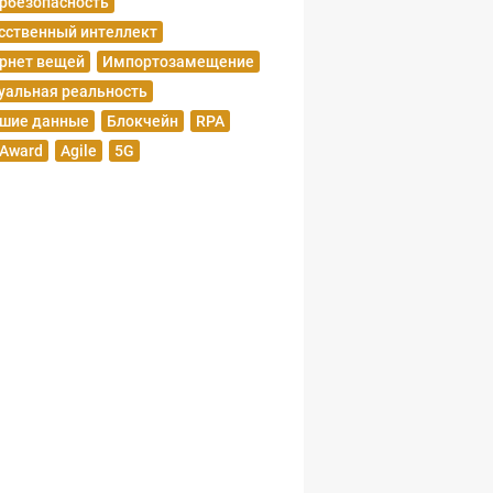
рбезопасность
сственный интеллект
рнет вещей
Импортозамещение
уальная реальность
шие данные
Блокчейн
RPA
 Award
Agile
5G