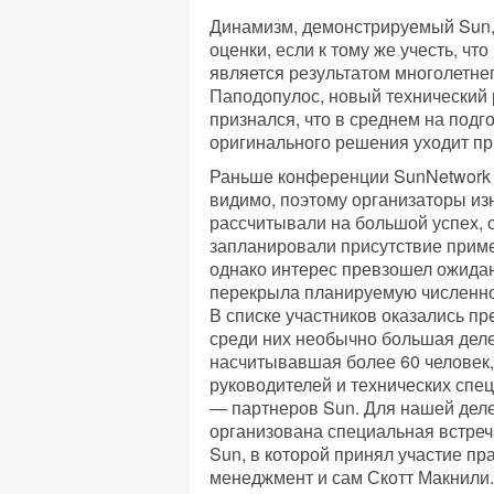
Динамизм, демонстрируемый Sun,
оценки, если к тому же учесть, чт
является результатом многолетнег
Паподопулос, новый технический 
признался, что в среднем на подг
оригинального решения уходит пр
Раньше конференции SunNetwork
видимо, поэтому организаторы из
рассчитывали на большой успех, 
запланировали присутствие приме
однако интерес превзошел ожида
перекрыла планируемую численно
В списке участников оказались пр
среди них необычно большая деле
насчитывавшая более 60 человек,
руководителей и технических спе
— партнеров Sun. Для нашей дел
организована специальная встре
Sun, в которой принял участие пр
менеджмент и сам Скотт Макнили.