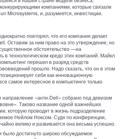
вшейся в нашей стране модели бизнеса,
 конкурирующими компаниями, которые связали
un Microsystems, и, разумеется, инвестиции.
днократно повторял, что его компания делает
ll. Оставим за ним право на это утверждение, но
 существенное обстоятельство —на
 в технологическом кредо этих компаний. Майкл
 компьютинг перешел в разряд средств
ововведений прошло. Надо сказать, что он в этом
 позиционирует себя как инновационную
 все самое интересное в компьютинге только
n направление «анти-Dell» собрано под девизом
 вовне». Таково название одной важнейших
гии, которую проводит в жизнь подразделение
ляемое Нейлом Ноксом. Судя по конференции,
чайно велико и развивается она весьма успешно.
и было достигнуто широко обсуждаемое