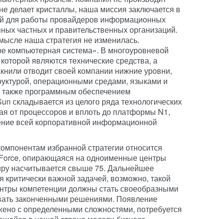
е делает кристаллы, наша миссия заключается в
ий для работы провайдеров информационных
пных частных и правительственных организаций.
смысле наша стратегия не изменилась.
кое компьютерная система». В многоуровневой
которой являются технические средства, а
книли отводит своей компании нижние уровни,
уктурой, операционными средами, языками и
 а также программным обеспечением
Sun складывается из целого ряда технологических
ная от процессоров и вплоть до платформы N1,
ение всей корпоративной информационной
омпонентам избранной стратегии относится
iForce, опирающаяся на одноименные центры
иру насчитывается свыше 75. Дальнейшее
я критически важной задачей, возможно, такой
центры компетенции должны стать своеобразными
вать законченными решениями. Появление
жено с определенными сложностями, потребуется