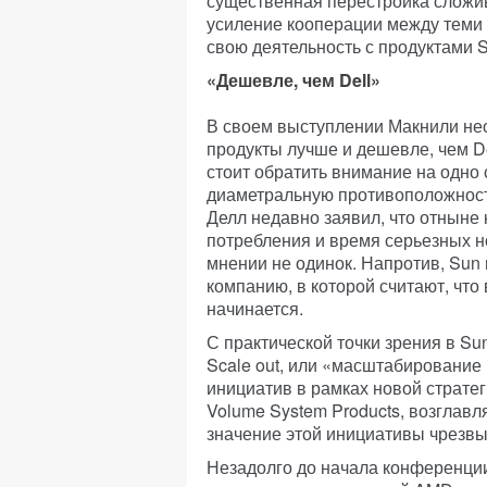
существенная перестройка сложи
усиление кооперации между теми
свою деятельность с продуктами S
«Дешевле, чем Dell»
В своем выступлении Макнили нео
продукты лучше и дешевле, чем De
стоит обратить внимание на одно
диаметральную противоположность
Делл недавно заявил, что отныне
потребления и время серьезных н
мнении не одинок. Напротив, Sun
компанию, в которой считают, что
начинается.
С практической точки зрения в Su
Scale out, или «масштабирование
инициатив в рамках новой страте
Volume System Products, возглав
значение этой инициативы чрезвы
Незадолго до начала конференци