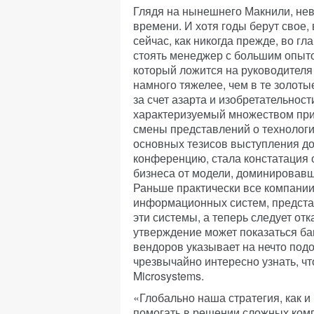
Глядя на нынешнего Макнили, не
времени. И хотя годы берут свое,
сейчас, как никогда прежде, во г
стоять менеджер с большим опыто
который ложится на руководителя 
намного тяжелее, чем в те золоты
за счет азарта и изобретательнос
характеризуемый множеством при
смены представлений о технология
основных тезисов выступления до
конференцию, стала констатация
бизнеса от модели, доминировав
Раньше практически все компани
информационных систем, предста
эти системы, а теперь следует отк
утверждение может показаться ба
вендоров указывает на нечто под
чрезвычайно интересно узнать, чт
Microsystems.
«Глобально наша стратегия, как и
помогать в решении сложных ком