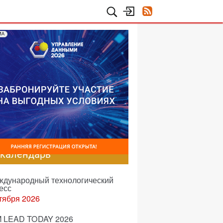
МА
-календарь
еждународный технологический
есс
тября 2026
 LEAD TODAY 2026