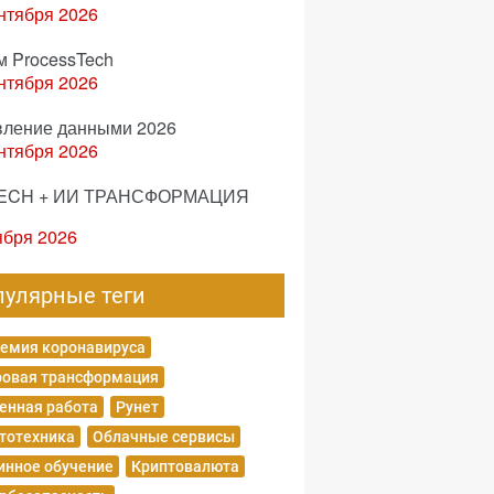
нтября 2026
м ProcessTech
нтября 2026
вление данными 2026
нтября 2026
ECH + ИИ ТРАНСФОРМАЦИЯ
ября 2026
пулярные теги
емия коронавируса
овая трансформация
енная работа
Рунет
тотехника
Облачные сервисы
нное обучение
Криптовалюта