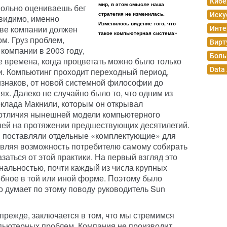
Кибе
мир, в этом смысле наша
вольно оцениваешь бег
стратегия не изменилась.
Иску
 видимо, именно
Изменилось видение того, что
лаве компании должен
Инте
такое компьютерная система»
м. Груз проблем,
Вирт
компании в 2003 году,
Боль
е времена, когда процветать можно было только
Data
ти. Компьютинг проходит переходный период,
знаков, от новой системной философии до
х. Далеко не случайно было то, что одним из
клада Макнили, которым он открывал
 отличия нынешней модели компьютерного
шей на протяжении предшествующих десятилетий.
и поставляли отдельные «комплектующие» для
вляя возможность потребителю самому собирать
азаться от этой практики. На первый взгляд это
нальностью, почти каждый из числа крупных
обное в той или иной форме. Поэтому было
о думает по этому поводу руководитель Sun
 прежде, заключается в том, что мы стремимся
пьютерных проблем. Компания не производит