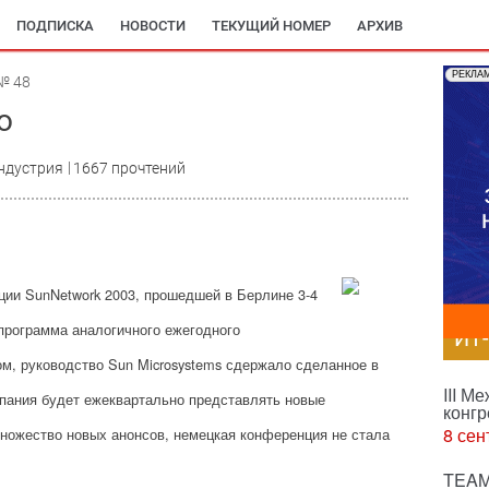
ПОДПИСКА
НОВОСТИ
ТЕКУЩИЙ НОМЕР
АРХИВ
РЕКЛА
№ 48
о
ндустрия
1667 прочтений
ии SunNetwork 2003, прошедшей в Берлине 3-4
программа аналогичного ежегодного
ИТ
ом, руководство Sun Microsystems сдержало сделанное в
III М
мпания будет ежеквартально представлять новые
конгр
8 сен
ножество новых анонсов, немецкая конференция не стала
TEAM