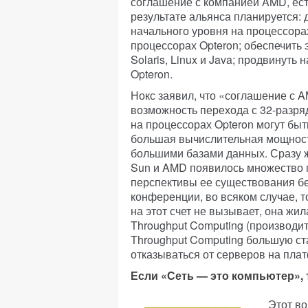
соглашение с компанией AMD, ест
результате альянса планируется
начального уровня на процессора
процессорах Opteron; обеспечить
Solaris, Linux и Java; продвинуть
Opteron.
Нокс заявил, что «соглашение с 
возможность перехода с 32-разря
на процессорах Opteron могут быт
большая вычислительная мощность
большими базами данных. Сразу 
Sun и AMD появилось множество
перспективы ее существования бе
конференции, во всяком случае, т
на этот счет не вызывает, она жил
Throughput Computing (производи
Throughput Computing большую ст
отказываться от серверов на плат
Если «Сеть — это компьютер», 
Этот во