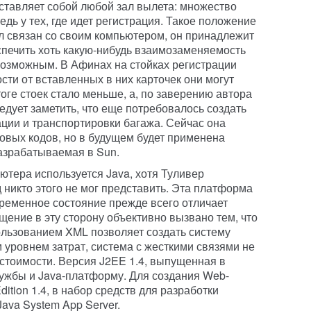
едставляет собой любой зал вылета: множество
ь у тех, где идет регистрация. Такое положение
л связан со своим компьютером, он принадлежит
спечить хоть какую-нибудь взаимозаменяемость
возможным. В Афинах на стойках регистрации
ости от вставленных в них карточек они могут
оге стоек стало меньше, а, по заверению автора
едует заметить, что еще потребовалось создать
ции и транспортировки багажа. Сейчас она
овых кодов, но в будущем будет применена
разрабатываемая в Sun.
ютера используется Java, хотя Туливер
д никто этого не мог представить. Эта платформа
временное состояние прежде всего отличает
ение в эту сторону объективно вызвано тем, что
льзованием XML позволяет создать систему
уровнем затрат, система с жесткими связями не
стоимости. Версия J2EE 1.4, выпущенная в
ужбы и Java-платформу. Для создания Web-
ition 1.4, в набор средств для разработки
ava System App Server.