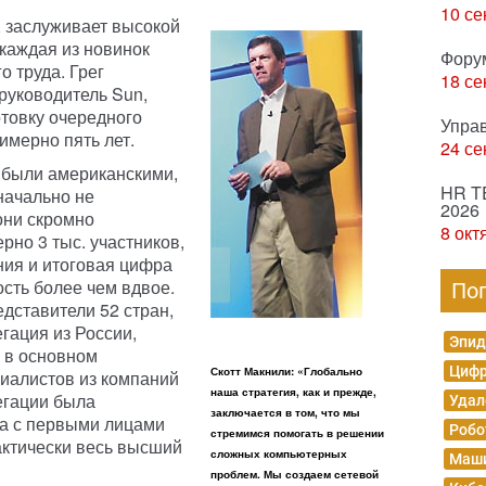
10 се
 заслуживает высокой
о каждая из новинок
Фору
о труда. Грег
18 се
руководитель Sun,
отовку очередного
Упра
имерно пять лет.
24 се
 были американскими,
HR T
начально не
2026
они скромно
8 окт
рно 3 тыс. участников,
ния и итоговая цифра
сть более чем вдвое.
По
едставители 52 стран,
гация из России,
Эпид
 в основном
Цифр
Скотт Макнили: «Глобально
циалистов из компаний
наша стратегия, как и прежде,
егации была
Удал
заключается в том, что мы
ча с первыми лицами
Робо
стремимся помогать в решении
актически весь высший
сложных компьютерных
Маши
проблем. Мы создаем сетевой