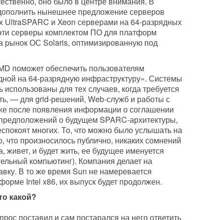
ественно, оно было в центре внимания. В
: дополнить нынешнее предложение серверов
х UltraSPARC и Xeon серверами на 64-разрядных
 эти серверы комплектом ПО для платформ
 на рынок ОС Solaris, оптимизированную под
AMD поможет обеспечить пользователям
дной на 64-разрядную инфраструктуру». Системы
ь использованы для тех случаев, когда требуется
, — для grid-решений, Web-служб и работы с
же после появления информации о соглашении
 предположений о будущем SPARC-архитектуры,
спокоят многих. То, что можно было услышать на
о, что произносилось публично, никаких сомнений
а, живет, и будет жить, ее будущее именуется
тельный компьютинг). Компания делает на
авку. В то же время Sun не намеревается
форме Intel x86, их выпуск будет продолжен.
то какой?
прос поставил и сам постарался на него ответить