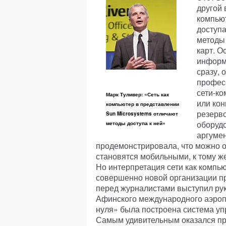
другой 
компью
доступа
методы
карт. О
информ
сразу, 
профес
сети-ко
Марк Туливер: «Сеть как
или кон
компьютер в представлении
резерво
Sun Microsystems отличают
оборудо
методы доступа к ней»
аргумен
продемонстрировала, что можно о
становятся мобильными, к тому же
Но интерпретация сети как компь
совершенно новой организации пр
перед журналистами выступил ру
Афинского международного аэропо
нуля» была построена система уп
Самым удивительным оказался пр