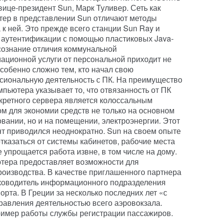
вице-президент Sun, Марк Туливер. Сеть как
тер в представлении Sun отличают методы
 к ней. Это прежде всего станции Sun Ray и
 аутентификации с помощью пластиковых Java-
сознание отличия коммунальной
ационной услуги от персональной приходит не
особенно сложно тем, кто начал свою
сиональную деятельность с ПК. На преимущество
мпьютера указывает то, что отвязанность от ПК
кретного сервера является колоссальным
м для экономии средств не только на основном
вании, но и на помещении, электроэнергии. Этот
т приводился неоднократно. Sun на своем опыте
тказаться от системы кабинетов, рабочие места
 упрощается работа извне, в том числе на дому.
ютера предоставляет возможности для
оизводства. В качестве приглашенного партнера
ководитель информационного подразделения
рта. В Греции за несколько последних лет «с
равления деятельностью всего аэровокзала.
имер работы службы регистрации пассажиров.