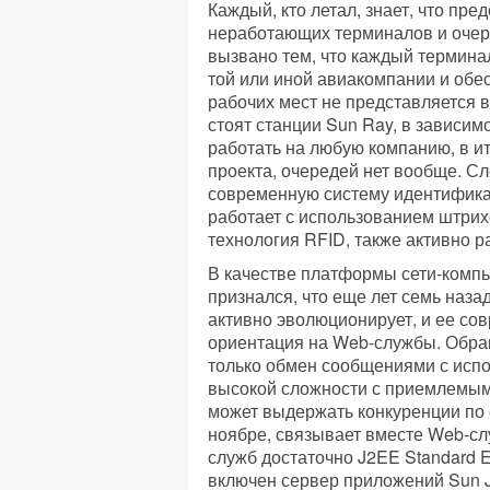
Каждый, кто летал, знает, что пр
неработающих терминалов и очеред
вызвано тем, что каждый термина
той или иной авиакомпании и обе
рабочих мест не представляется 
стоят станции Sun Ray, в зависим
работать на любую компанию, в ит
проекта, очередей нет вообще. Сл
современную систему идентифика
работает с использованием штрих
технология RFID, также активно 
В качестве платформы сети-компь
признался, что еще лет семь наза
активно эволюционирует, и ее со
ориентация на Web-службы. Обращ
только обмен сообщениями с испо
высокой сложности с приемлемым 
может выдержать конкуренции по 
ноябре, связывает вместе Web-сл
служб достаточно J2EE Standard Ed
включен сервер приложений Sun J