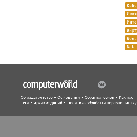
Кибе
Иску
Инте
Вирт
Боль
Data
Об издательстве
Об издании
Обратная связь
Как нас 
Теги
Архив изданий
Политика обработки персональных 