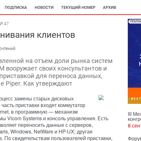
ПОДПИСКА
НОВОСТИ
ТЕКУЩИЙ НОМЕР
АРХИВ
РЕКЛА
№ 47
нивания клиентов
очтений
вленной на отъем доли рынка систем
BM вооружает своих консультантов и
 приставкой для переноса данных,
 Piper. Как утверждают
ИТ
процесс замены старых дисковых
 часть приставки входят коммутатор
ernet, в программную — механизм
III М
ы Vicom Systems и консоль управления. Есть
конгр
зволяет переносить данные с серверов,
8 сен
ris, Windows, NetWare и HP-UX; другая
 По свидетельствам пользователей приставки,
Фору