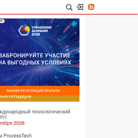
МА
-календарь
еждународный технологический
есс
тября 2026
м ProcessTech