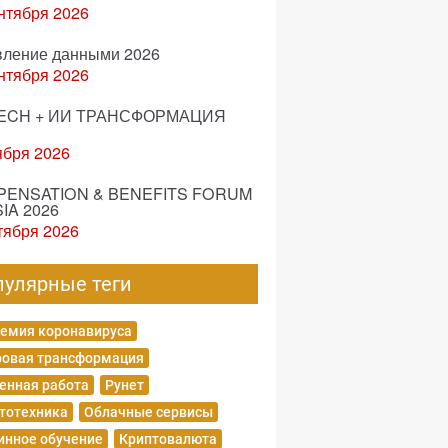
нтября 2026
вление данными 2026
нтября 2026
ECH + ИИ ТРАНСФОРМАЦИЯ
ября 2026
ENSATION & BENEFITS FORUM
IA 2026
тября 2026
пулярные теги
емия коронавируса
овая трансформация
енная работа
Рунет
тотехника
Облачные сервисы
нное обучение
Криптовалюта