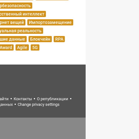
рбезопасность
сственный интеллект
рнет вещей
Импортозамещение
уальная реальность
шие данные
Блокчейн
RPA
 Award
Agile
5G
найти
Контакты
О републикации
данных
Change privacy settings