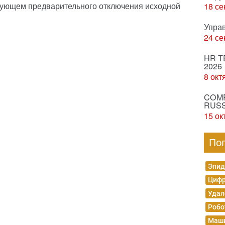
ебующем предварительного отключения исходной
18 се
Упра
24 се
HR T
2026
8 окт
COMP
RUSS
15 ок
По
Эпид
Цифр
Удал
Робо
Маши