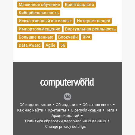
Машинное обучение
Криптовалюта
Кибербезопасность
Искусственный интеллект
Интернет вещей
Импортозамещение
Виртуальная реальность
Большие данные
Блокчейн
RPA
Data Award
Agile
5G
Об издательстве
Об издании
Обратная связь
Как нас найти
Контакты
О републикации
Теги
Архив изданий
Политика обработки персональных данных
Change privacy settings