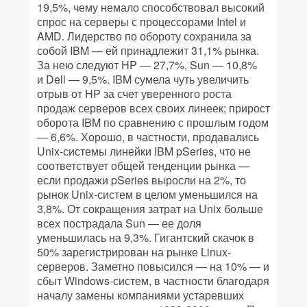
19,5%, чему немало способствовал высокий
спрос на серверы с процессорами Intel и
AMD. Лидерство по обороту сохранила за
собой IBM — ей принадлежит 31,1% рынка.
За нею следуют HP — 27,7%, Sun — 10,8%
и Dell — 9,5%. IBM сумела чуть увеличить
отрыв от HP за счет уверенного роста
продаж серверов всех своих линеек; прирост
оборота IBM по сравнению с прошлым годом
— 6,6%. Хорошо, в частности, продавались
Unix-системы линейки IBM pSeries, что не
соответствует общей тенденции рынка —
если продажи pSeries выросли на 2%, то
рынок Unix-систем в целом уменьшился на
3,8%. От сокращения затрат на Unix больше
всех пострадала Sun — ее доля
уменьшилась на 9,3%. Гигантский скачок в
50% зарегистрирован на рынке Linux-
серверов. Заметно повысился — на 10% — и
сбыт Windows-систем, в частности благодаря
началу замены компаниями устаревших