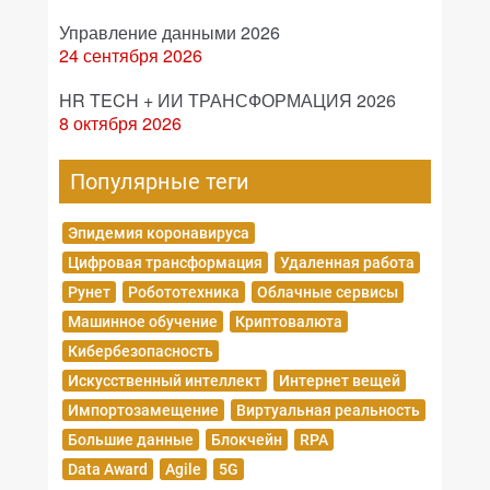
Управление данными 2026
24 сентября 2026
HR TECH + ИИ ТРАНСФОРМАЦИЯ 2026
8 октября 2026
Популярные теги
Эпидемия коронавируса
Цифровая трансформация
Удаленная работа
Рунет
Робототехника
Облачные сервисы
Машинное обучение
Криптовалюта
Кибербезопасность
Искусственный интеллект
Интернет вещей
Импортозамещение
Виртуальная реальность
Большие данные
Блокчейн
RPA
Data Award
Agile
5G