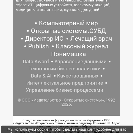
для профессионалов и активных пользователей в
сфере ИТ, цифровых устройств, телекоммуникаций,
медицины и полиграфии, журналы для детей.
Компьютерный мир
Открытые системы.СУБД
Директор ИС
Лечащий врач
Publish
Классный журнал
Понимашка
Data Award
Управление данными
Технологии бизнес-аналитики
Data & AI
Качество данных
Интеллектуальное предприятие
Управление бизнес-процессами
© ООО «Издательство «Открытые системы», 1992-
2026.
Средство массовой информации www.osp.ru Учредитель: ООО
«Издательство «Открытые системы» Главный редактор: Христов П.В. Адрес
электронной почты редакции: info@osp.ru
Мы используем cookie, чтобы сделать наш сайт удобнее для вас.
Телефон редакции: 7 (499) 703-18-54 Возрастная маркировка: 12+
Свидетельство о регистрации СМИ сетевого издания Эл.№ ФС77-62008 от