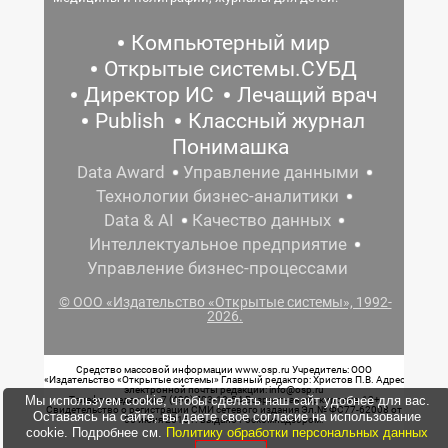
Компьютерный мир
Открытые системы.СУБД
Директор ИС
Лечащий врач
Publish
Классный журнал
Понимашка
Data Award
Управление данными
Технологии бизнес-аналитики
Data & AI
Качество данных
Интеллектуальное предприятие
Управление бизнес-процессами
© ООО «Издательство «Открытые системы», 1992-
2026.
Средство массовой информации www.osp.ru Учредитель: ООО
«Издательство «Открытые системы» Главный редактор: Христов П.В. Адрес
электронной почты редакции: info@osp.ru
Мы используем cookie, чтобы сделать наш сайт удобнее для вас.
Телефон редакции: 7 (499) 703-18-54 Возрастная маркировка: 12+
Свидетельство о регистрации СМИ сетевого издания Эл.№ ФС77-62008 от
Оставаясь на сайте, вы даете свое согласие на использование
05 июня 2015 г. выдано Роскомнадзором.
cookie. Подробнее см.
Политику обработки персональных данных