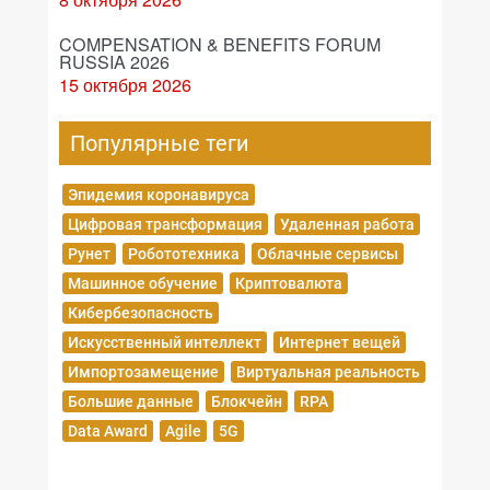
COMPENSATION & BENEFITS FORUM
RUSSIA 2026
15 октября 2026
Популярные теги
Эпидемия коронавируса
Цифровая трансформация
Удаленная работа
Рунет
Робототехника
Облачные сервисы
Машинное обучение
Криптовалюта
Кибербезопасность
Искусственный интеллект
Интернет вещей
Импортозамещение
Виртуальная реальность
Большие данные
Блокчейн
RPA
Data Award
Agile
5G