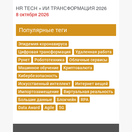
HR TECH + ИИ ТРАНСФОРМАЦИЯ 2026
8 октября 2026
Популярные теги
Эпидемия коронавируса
Цифровая трансформация
Удаленная работа
Рунет
Робототехника
Облачные сервисы
Машинное обучение
Криптовалюта
Кибербезопасность
Искусственный интеллект
Интернет вещей
Импортозамещение
Виртуальная реальность
Большие данные
Блокчейн
RPA
Data Award
Agile
5G