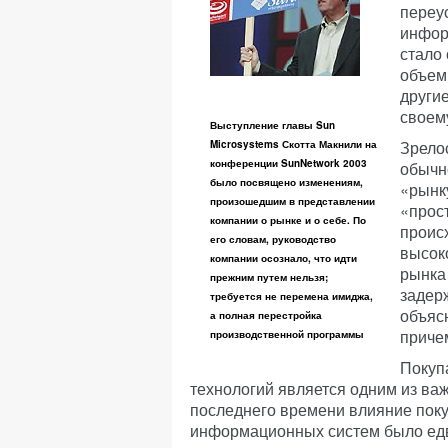
переу
инфор
стало
объем
другие
своему
Выступление главы Sun
Зрело
Microsystems Скотта Макнили на
конференции SunNetwork 2003
обычн
было посвящено изменениям,
«рынк
произошедшим в представлении
«прос
компании о рынке и о себе. По
происх
его словам, руководство
высок
компании осознало, что идти
рынка
прежним путем нельзя;
задер
требуется не перемена имиджа,
объяс
а полная перестройка
причем
производственной программы
Покуп
технологий является одним из в
последнего времени влияние поку
информационных систем было едв