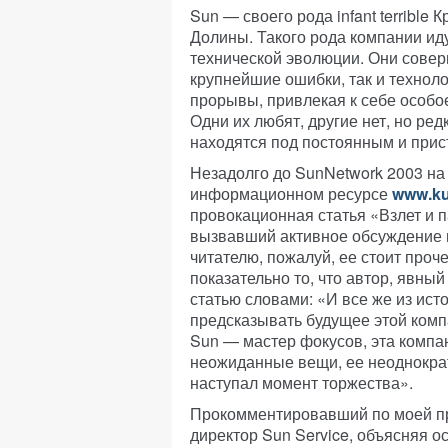
Sun — своего рода infant terrible
Долины. Такого рода компании ид
технической эволюции. Они совер
крупнейшие ошибки, так и технол
прорывы, привлекая к себе особо
Одни их любят, другие нет, но ред
находятся под постоянным и прис
Незадолго до SunNetwork 2003 н
информационном ресурсе
www.ku
провокационная статья «Взлет и 
вызвавший активное обсуждение 
читателю, пожалуй, ее стоит проч
показательно то, что автор, явны
статью словами: «И все же из исто
предсказывать будущее этой комп
Sun — мастер фокусов, эта компа
неожиданные вещи, ее неоднократ
наступал момент торжества».
Прокомментировавший по моей про
директор Sun Service, объясняя 