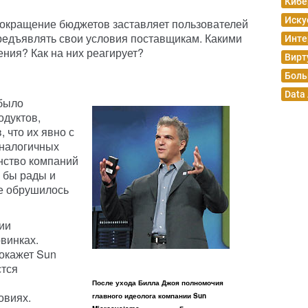
Кибе
Иску
 сокращение бюджетов заставляет пользователей
редъявлять свои условия поставщикам. Какими
Инте
ения? Как на них реагирует?
Вирт
Боль
Data
 было
одуктов,
, что их явно с
аналогичных
нство компаний
 бы рады и
ое обрушилось
ии
винках.
окажет Sun
стся
я
После ухода Билла Джоя полномочия
овиях.
главного идеолога компании Sun