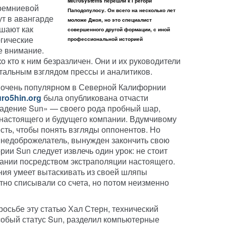
Microsystems перешли к Грегори
 Кремниевой
Паподопулосу. Он всего на несколько лет
ут в авангарде
моложе Джоя, но это специалист
шают как
совершенного другой формации, с иной
огические
профессиональной историей
е внимание.
ко кто к ним безразличен. Они и их руководители
тальным взглядом прессы и аналитиков.
а очень популярном в Северной Калифорнии
ro5hin.org
была опубликована отчасти
падение Sun» — своего рода пробный шар,
настоящего и будущего компании. Вдумчивому
есть, чтобы понять взгляды оппонентов. Но
й недоброжелатель, вынужден закончить свою
рии Sun следует извлечь один урок: не стоит
ании посредством экстраполяции настоящего.
ния умеет вытаскивать из своей шляпы
но списывали со счета, но потом неизменно
сьбе эту статью Хал Стерн, технический
особый статус Sun, разделил компьютерные