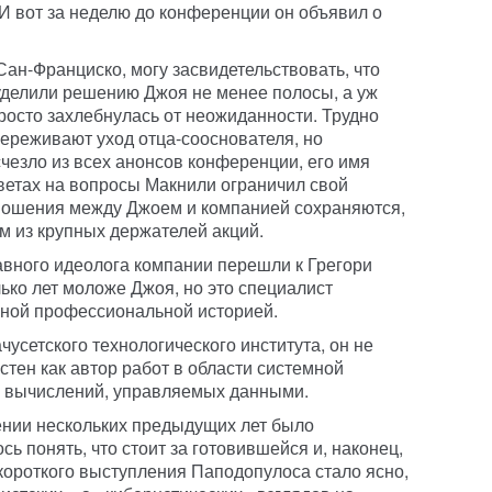
И вот за неделю до конференции он объявил о
Сан-Франциско, могу засвидетельствовать, что
уделили решению Джоя не менее полосы, а уж
росто захлебнулась от неожиданности. Трудно
 переживают уход отца-сооснователя, но
езло из всех анонсов конференции, его имя
тветах на вопросы Макнили ограничил свой
ношения между Джоем и компанией сохраняются,
м из крупных держателей акций.
вного идеолога компании перешли к Грегори
ько лет моложе Джоя, но это специалист
иной профессиональной историей.
усетского технологического института, он не
тен как автор работ в области системной
ре вычислений, управляемых данными.
ении нескольких предыдущих лет было
ь понять, что стоит за готовившейся и, наконец,
короткого выступления Паподопулоса стало ясно,