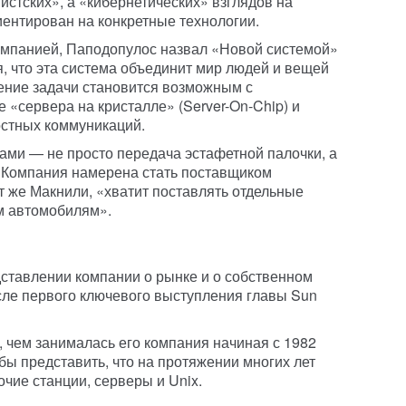
истских», а «кибернетических» взглядов на
иентирован на конкретные технологии.
омпанией, Паподопулос назвал «Новой системой»
я, что эта система объединит мир людей и вещей
ние задачи становится возможным с
 «сервера на кристалле» (Server-On-Chip) и
стных коммуникаций.
нами — не просто передача эстафетной палочки, а
 Компания намерена стать поставщиком
т же Макнили, «хватит поставлять отдельные
ым автомобилям».
ставлении компании о рынке и о собственном
сле первого ключевого выступления главы Sun
, чем занималась его компания начиная с 1982
о бы представить, что на протяжении многих лет
чие станции, серверы и Unix.