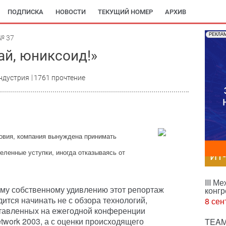
ПОДПИСКА
НОВОСТИ
ТЕКУЩИЙ НОМЕР
АРХИВ
РЕКЛА
№ 37
ай, юниксоид!»
ндустрия
1761 прочтение
ловия, компания вынуждена принимать
еленные уступки, иногда отказываясь от
ИТ
III М
ему собственному удивлению этот репортаж
конгр
ится начинать не с обзора технологий,
8 сен
тавленных на ежегодной конференции
twork 2003, а с оценки происходящего
TEAM