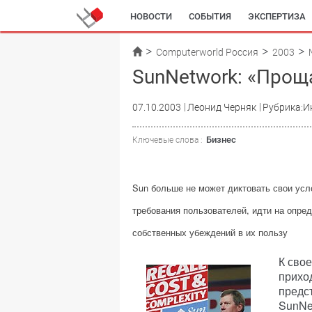
НОВОСТИ
СОБЫТИЯ
ЭКСПЕРТИЗА
Computerworld Россия
2003
SunNetwork: «Прощ
07.10.2003
Леонид Черняк
Рубрика:И
Бизнес
Ключевые слова :
Sun больше не может диктовать свои ус
требования пользователей, идти на опред
собственных убеждений в их пользу
К сво
приход
предс
SunNe