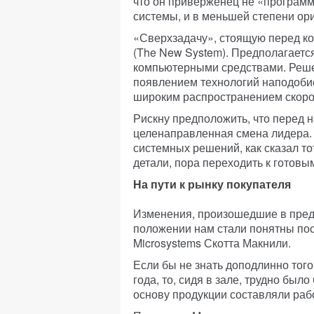
что он приверженец не «программ
системы, и в меньшей степени ор
«Сверхзадачу», стоящую перед к
(The New System). Предполагаетс
компьютерными средствами. Реше
появлением технологий наподобие
широким распространением скоро
Рискну предположить, что перед 
целенаправленная смена лидера.
системных решений, как сказал то
детали, пора переходить к готов
На пути к рынку покупателя
Изменения, произошедшие в пред
положении нам стали понятны по
Microsystems Скотта Макнили.
Если бы не знать доподлинно того
года, то, сидя в зале, трудно был
основу продукции составляли рабо