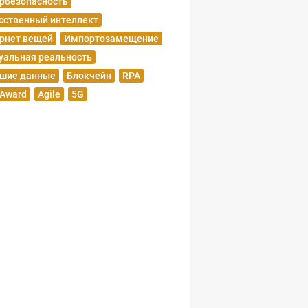
рбезопасность
сственный интеллект
рнет вещей
Импортозамещение
уальная реальность
шие данные
Блокчейн
RPA
 Award
Agile
5G