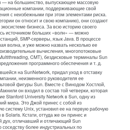
ы — на большинство, выпускающее массовую
вационные компании, поддерживающие свой
ения с неизбежными при этом элементами риска.
егории он относит и свою компанию), они создают
 экосистеме бизнеса. За всю историю своего
ась источником больших «волн» — можно
-станций, SMP-серверы, язык Java. В процессе
я волна, и уже можно назвать несколько ее
роизводительные вычисления, многопотоковые
ultithreading, CMT), бездисковые терминалы Sun
 предложения программного обеспечения и т. д.
вшейся на SunNetwork, придал уход в отставку
омпании, неизменного руководителя ее
льтовой фигуры Sun. Вместе с Винодом Хостлой,
акнили он входил в состав той четверки, которая
 Stanford University Network в Sun, одну из
й мира. Это Джой принес с собой из
ю систему Unix, установил ее на первую рабочую
 Solaris. Кстати, оттуда же он принес и
 дух, отличавший и отличающий Sun
о соседству более индустриальных по