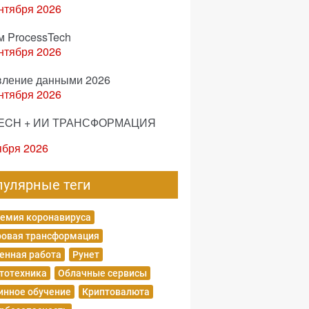
нтября 2026
м ProcessTech
нтября 2026
вление данными 2026
нтября 2026
ECH + ИИ ТРАНСФОРМАЦИЯ
ября 2026
пулярные теги
емия коронавируса
овая трансформация
енная работа
Рунет
тотехника
Облачные сервисы
нное обучение
Криптовалюта