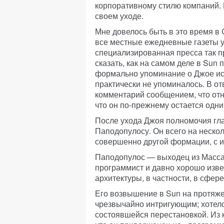
корпоративному стилю компаний. 
своем уходе.
Мне довелось быть в это время в 
все местные ежедневные газеты 
специализированная пресса так п
сказать, как на самом деле в Sun
формально упоминание о Джое исч
практически не упоминалось. В о
комментарий сообщением, что от
что он по-прежнему остается одни
После ухода Джоя полномочия гла
Паподопулосу. Он всего на нескол
совершенно другой формации, с 
Паподопулос — выходец из Массач
программист и давно хорошо извес
архитектуры, в частности, в сфе
Его возвышение в Sun на протяж
чрезвычайно интригующим; хотелос
состоявшейся перестановкой. Из 