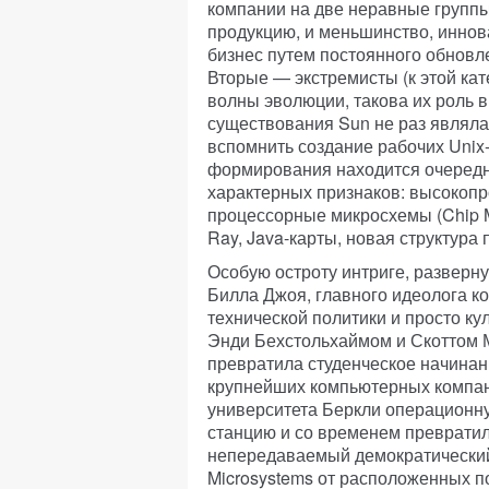
компании на две неравные групп
продукцию, и меньшинство, инно
бизнес путем постоянного обновл
Вторые — экстремисты (к этой кат
волны эволюции, такова их роль в
существования Sun не раз являл
вспомнить создание рабочих Unix
формирования находится очередна
характерных признаков: высокоп
процессорные микросхемы (Chip M
Ray, Java-карты, новая структура
Особую остроту интриге, разверну
Билла Джоя, главного идеолога к
технической политики и просто ку
Энди Бехстольхаймом и Скоттом М
превратила студенческое начинание
крупнейших компьютерных компани
университета Беркли операционну
станцию и со временем превратил в
непередаваемый демократический
Microsystems от расположенных п