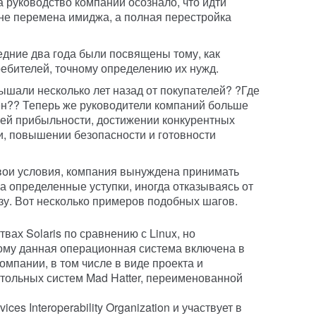
 руководство компании осознало, что идти
 не перемена имиджа, а полная перестройка
едние два года были посвящены тому, как
ебителей, точному определению их нужд.
ышали несколько лет назад от покупателей? ?Где
лен?? Теперь же руководители компаний больше
оей прибыльности, достижении конкурентных
, повышении безопасности и готовности
вои условия, компания вынуждена принимать
а определенные уступки, иногда отказываясь от
зу. Вот несколько примеров подобных шагов.
ах Solaris по сравнению с Linux, но
тому данная операционная система включена в
мпании, в том числе в виде проекта и
тольных систем Mad Hatter, переименованной
ces Interoperability Organization и участвует в