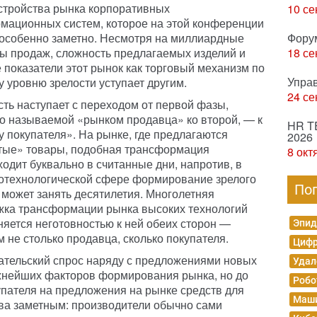
стройства рынка корпоративных
10 се
мационных систем, которое на этой конференции
 особенно заметно. Несмотря на миллиардные
Фору
ы продаж, сложность предлагаемых изделий и
18 се
 показатели этот рынок как торговый механизм по
Упра
 уровню зрелости уступает другим.
24 се
сть наступает с переходом от первой фазы,
о называемой «рынком продавца» ко второй, — к
HR T
у покупателя». На рынке, где предлагаются
2026
тые» товары, подобная трансформация
8 окт
одит буквально в считанные дни, напротив, в
отехнологической сфере формирование зрелого
По
 может занять десятилетия. Многолетняя
жка трансформации рынка высоких технологий
няется неготовностью к ней обеих сторон —
Эпид
 не столько продавца, сколько покупателя.
Цифр
ательский спрос наряду с предложениями новых
Удал
ажнейших факторов формирования рынка, но до
Робо
пателя на предложения на рынке средств для
Маши
а заметным: производители обычно сами