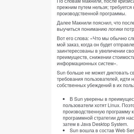
По словам Макнили, после кризиса
прежним путем нельзя; требуется
производственной программы.
Далее Макнили пояснил, что посл
выучиться пониманию логики потр
Вот его слова: «Что мы обычно сл
мой заказ, когда он будет отправ
заинтересованы в увеличении св
преимуществ, снижении стоимости
информационных систем».
Sun больше не может диктовать с
требования пользователей, идти н
собственных убеждений в их поль
В Sun уверены в преимуществ
пользователи хотят Linux. Поэ
производственную программу ко
программной стратегии для нас
затем в Java Desktop System.
Sun вошла в состав Web Servi