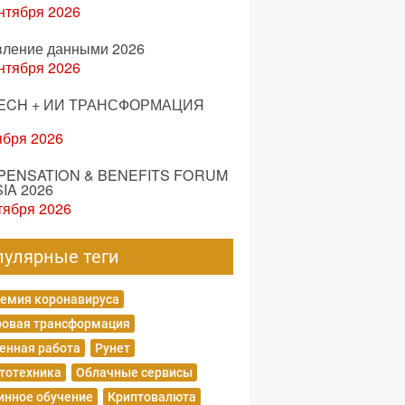
нтября 2026
вление данными 2026
нтября 2026
ECH + ИИ ТРАНСФОРМАЦИЯ
ября 2026
ENSATION & BENEFITS FORUM
IA 2026
тября 2026
пулярные теги
емия коронавируса
овая трансформация
енная работа
Рунет
тотехника
Облачные сервисы
нное обучение
Криптовалюта