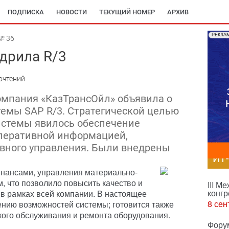
ПОДПИСКА
НОВОСТИ
ТЕКУЩИЙ НОМЕР
АРХИВ
РЕКЛА
№ 36
дрила R/3
очтений
омпания «КазТрансОйл» объявила о
темы SAP R/3. Стратегической целью
истемы явилось обеспечение
перативной информацией,
вного управления. Были внедрены
ИТ
инансами, управления материально-
, что позволило повысить качество и
III М
конгр
в рамках всей компании. В настоящее
8 сен
нию возможностей системы; готовится также
кого обслуживания и ремонта оборудования.
Фору