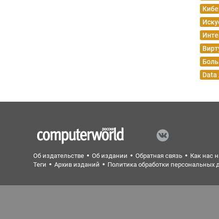
Кибе
Иску
Инте
Вирт
Боль
Data
Об издательстве
Об издании
Обратная связь
Как нас 
Теги
Архив изданий
Политика обработки персональных 