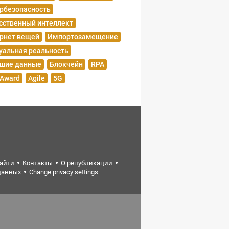
рбезопасность
сственный интеллект
рнет вещей
Импортозамещение
уальная реальность
шие данные
Блокчейн
RPA
 Award
Agile
5G
найти
Контакты
О републикации
данных
Change privacy settings