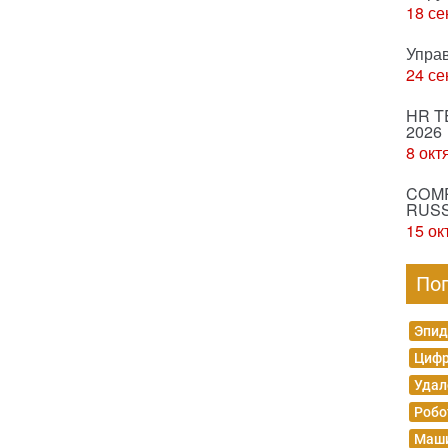
18 се
Упра
24 се
HR T
2026
8 окт
COMP
RUSS
15 ок
По
Эпид
Цифр
Удал
Робо
Маши