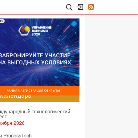
МА
-календарь
еждународный технологический
есс
тября 2026
м ProcessTech