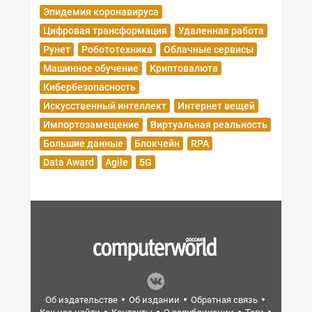
Эпидемия коронавируса
Цифровая трансформация
Удаленная работа
Рунет
Робототехника
Облачные сервисы
Машинное обучение
Криптовалюта
Кибербезопасность
Искусственный интеллект
Интернет вещей
Импортозамещение
Виртуальная реальность
Большие данные
Блокчейн
RPA
Data Award
Agile
5G
Об издательстве
Об издании
Обратная связь