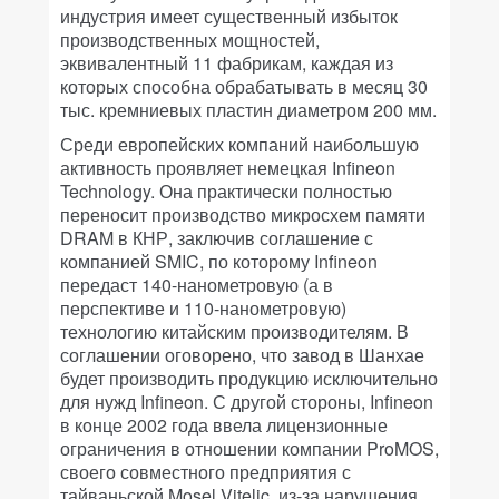
индустрия имеет существенный избыток
производственных мощностей,
эквивалентный 11 фабрикам, каждая из
которых способна обрабатывать в месяц 30
тыс. кремниевых пластин диаметром 200 мм.
Среди европейских компаний наибольшую
активность проявляет немецкая Infineon
Technology. Она практически полностью
переносит производство микросхем памяти
DRAM в КНР, заключив соглашение с
компанией SMIC, по которому Infineon
передаст 140-нанометровую (а в
перспективе и 110-нанометровую)
технологию китайским производителям. В
соглашении оговорено, что завод в Шанхае
будет производить продукцию исключительно
для нужд Infineon. С другой стороны, Infineon
в конце 2002 года ввела лицензионные
ограничения в отношении компании ProMOS,
своего совместного предприятия с
тайваньской Mosel Vitelic, из-за нарушения