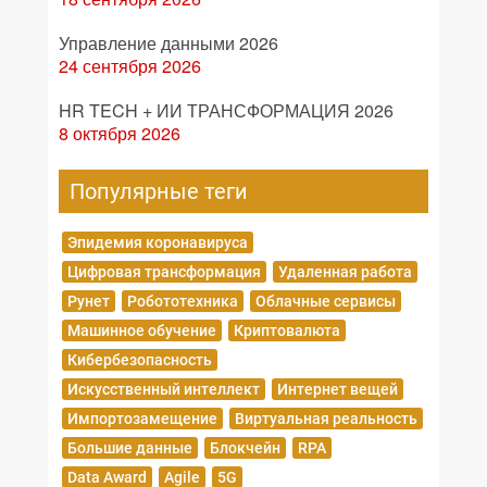
Управление данными 2026
24 сентября 2026
HR TECH + ИИ ТРАНСФОРМАЦИЯ 2026
8 октября 2026
Популярные теги
Эпидемия коронавируса
Цифровая трансформация
Удаленная работа
Рунет
Робототехника
Облачные сервисы
Машинное обучение
Криптовалюта
Кибербезопасность
Искусственный интеллект
Интернет вещей
Импортозамещение
Виртуальная реальность
Большие данные
Блокчейн
RPA
Data Award
Agile
5G