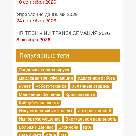
18 сентября 2026
Управление данными 2026
24 сентября 2026
HR TECH + ИИ ТРАНСФОРМАЦИЯ 2026
8 октября 2026
Популярные теги
Эпидемия коронавируса
Цифровая трансформация
Удаленная работа
Рунет
Робототехника
Облачные сервисы
Машинное обучение
Криптовалюта
Кибербезопасность
Искусственный интеллект
Интернет вещей
Импортозамещение
Виртуальная реальность
Большие данные
Блокчейн
RPA
Data Award
Agile
5G