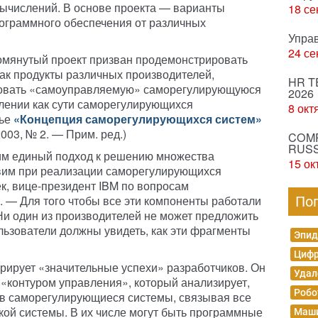
ычислений. В основе проекта — варианты
18 се
ограммного обеспечения от различных
Упра
24 се
омянутый проект призван продемонстрировать
как продукты различных производителей,
HR T
ровать «самоуправляемую» саморегулирующуюся
2026
лении как сути саморегулирующихся
8 окт
тье
«Концепция саморегулирующихся систем»
003, № 2. — Прим. ред.
)
COMP
RUSS
им единый подход к решению множества
15 ок
авим при реализации саморегулирующихся
к, вице-президент IBM по вопросам
 — Для того чтобы все эти компоненты работали
По
Ни один из производителей не может предложить
льзователи должны увидеть, как эти фрагменты
Эпид
Цифр
трирует «значительные успехи» разработчиков. Он
Удал
 «контуром управления», который анализирует,
Робо
 в саморегулирующиеся системы, связывая все
ой системы. В их числе могут быть программные
Маши