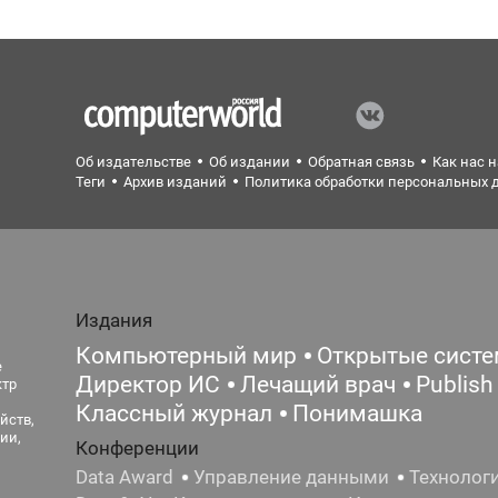
Об издательстве
Об издании
Обратная связь
Как нас 
Теги
Архив изданий
Политика обработки персональных 
Издания
Компьютерный мир
Открытые сист
е
Директор ИС
Лечащий врач
Publish
ктр
Классный журнал
Понимашка
йств,
ии,
Конференции
Data Award
Управление данными
Технолог