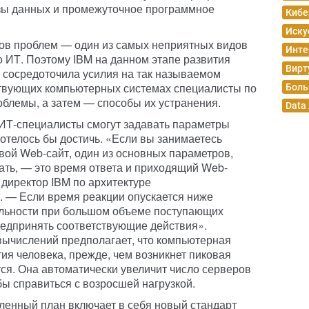
азы данных и промежуточное программное
Кибе
Иску
ов проблем — один из самых неприятных видов
Инте
о ИТ. Поэтому IBM на данном этапе развития
Вирт
сосредоточила усилия на так называемом
твующих компьютерных системах специалисты по
Боль
блемы, а затем — способы их устранения.
Data
ИТ-специалисты смогут задавать параметры
отелось бы достичь. «Если вы занимаетесь
вой Web-сайт, один из основных параметров,
ать, — это время ответа и приходящий Web-
 директор IBM по архитектуре
 — Если время реакции опускается ниже
льности при большом объеме поступающих
редпринять соответствующие действия».
ычислений предполагает, что компьютерная
тия человека, прежде, чем возникнет пиковая
тся. Она автоматически увеличит число серверов
обы справиться с возросшей нагрузкой.
ленный план включает в себя новый стандарт