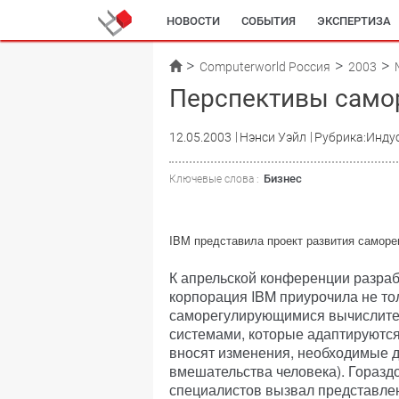
НОВОСТИ
СОБЫТИЯ
ЭКСПЕРТИЗА
Computerworld Россия
2003
Перспективы само
12.05.2003
Нэнси Уэйл
Рубрика:Инду
Бизнес
Ключевые слова :
IBM представила проект развития самор
К апрельской конференции разраб
корпорация IBM приурочила не то
саморегулирующимися вычислител
системами, которые адаптируются
вносят изменения, необходимые дл
вмешательства человека). Горазд
специалистов вызвал представле