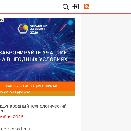
МА
-календарь
еждународный технологический
есс
тября 2026
м ProcessTech