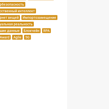
рбезопасность
сственный интеллект
рнет вещей
Импортозамещение
уальная реальность
шие данные
Блокчейн
RPA
 Award
Agile
5G