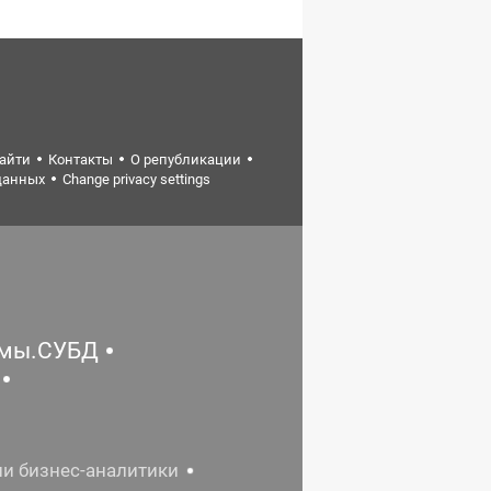
найти
Контакты
О републикации
данных
Change privacy settings
емы.СУБД
ии бизнес-аналитики