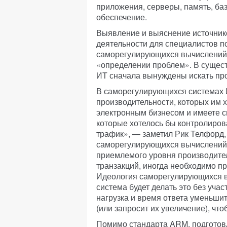
приложения, серверы, память, б
обеспечение.
Выявление и выяснение источник
деятельности для специалистов п
саморегулирующихся вычислений 
«определении проблем». В сущес
ИТ сначала вынуждены искать про
В саморегулирующихся системах 
производительности, которых им х
электронным бизнесом и имеете с
которые хотелось бы контролиров
трафик», — заметил Рик Телфорд,
саморегулирующихся вычислений.
приемлемого уровня производите
транзакций, иногда необходимо п
Идеология саморегулирующихся в
система будет делать это без учас
нагрузка и время ответа уменьши
(или запросит их увеличение), чт
Помимо стандарта ARM, подготов