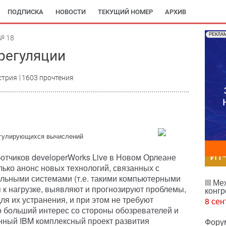
ПОДПИСКА
НОВОСТИ
ТЕКУЩИЙ НОМЕР
АРХИВ
РЕКЛА
№ 18
регуляции
стрия
1603 прочтения
егулирующихся вычислений
ИТ
отчиков developerWorks Live в Новом Орлеане
лько анонс новых технологий, связанных с
ьными системами (т.е. такими компьютерными
III М
 к нагрузке, выявляют и прогнозируют проблемы,
конгр
я их устранения, и при этом не требуют
8 сен
о больший интерес со стороны обозревателей и
нный IBM комплексный проект развития
Фору