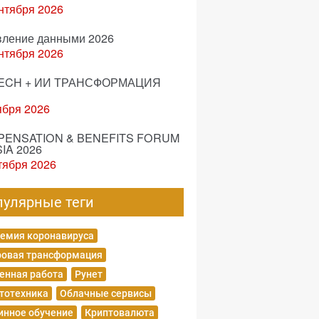
нтября 2026
вление данными 2026
нтября 2026
ECH + ИИ ТРАНСФОРМАЦИЯ
ября 2026
ENSATION & BENEFITS FORUM
IA 2026
тября 2026
пулярные теги
емия коронавируса
овая трансформация
енная работа
Рунет
тотехника
Облачные сервисы
нное обучение
Криптовалюта