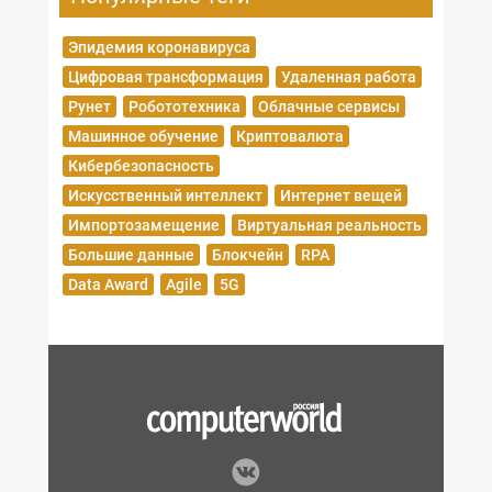
Эпидемия коронавируса
Цифровая трансформация
Удаленная работа
Рунет
Робототехника
Облачные сервисы
Машинное обучение
Криптовалюта
Кибербезопасность
Искусственный интеллект
Интернет вещей
Импортозамещение
Виртуальная реальность
Большие данные
Блокчейн
RPA
Data Award
Agile
5G