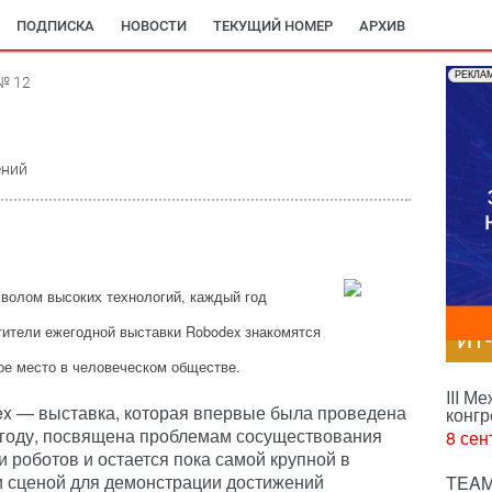
ПОДПИСКА
НОВОСТИ
ТЕКУЩИЙ НОМЕР
АРХИВ
РЕКЛА
№ 12
ений
мволом высоких технологий, каждый год
тители ежегодной выставки Robodex знакомятся
ИТ
ное место в человеческом обществе.
III М
x — выставка, которая впервые была проведена
конгр
 году, посвящена проблемам сосуществования
8 сен
и роботов и остается пока самой крупной в
 сценой для демонстрации достижений
TEAM