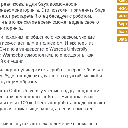
Кибе
реализовать для Saya возможности
Иску
видеомониторинга. Это позволит применять Saya
мер, престарелый отец беседует с роботом,
Инте
н в это же самое время сможет видеть своего
Вирт
ниторинга.
Боль
и похожим на общение с человеком, ученые
Data
я искусственным интеллектом. Инженеры из
угано в университете Waseda University
а Wamoeba самостоятельно определять, как
й ситуации.
аспирант университета, робот, впервые беря «в
н будет определить, каков он (хрупкий, мягкий и
тствующим образом.
ета Chiba University ученые под руководством
отали шестиногого робота-«миноискателя».
м и весит 120 кг. Шесть ног робота поддерживают
правая «рука» ищет мины, а левая помечает
ые мины и указывать их положение с помощью