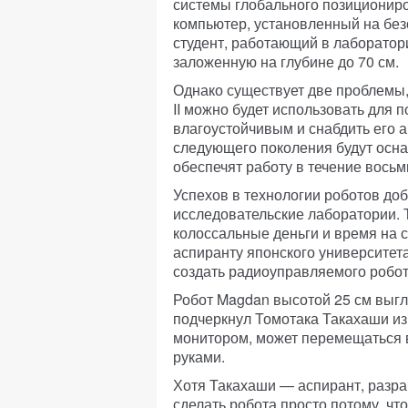
системы глобального позиционир
компьютер, установленный на без
студент, работающий в лаборатори
заложенную на глубине до 70 см.
Однако существует две проблемы
II можно будет использовать для 
влагоустойчивым и снабдить его 
следующего поколения будут осн
обеспечят работу в течение восьм
Успехов в технологии роботов доб
исследовательские лаборатории. Т
колоссальные деньги и время на 
аспиранту японского университета
создать радиоуправляемого робота
Робот Magdan высотой 25 см выгля
подчеркнул Томотака Такахаши из
монитором, может перемещаться в
руками.
Хотя Такахаши — аспирант, разраб
сделать робота просто потому, чт