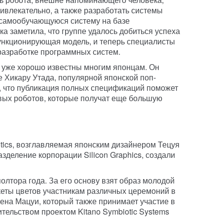
ивлекательно, а также разработать системы
 самообучающуюся систему на базе
ка заметила, что группе удалось добиться успеха
ункционирующая модель, и теперь специалисты
разработке программных систем.
 уже хорошо известны многим японцам. Он
е Хикару Утада, популярной японской поп-
, что публикация полных спецификаций поможет
вых роботов, которые получат еще большую
ics, возглавляемая японским дизайнером Тецуя
азделение корпорации Silicon Graphics, создали
олтора года. За его основу взят образ молодой
кеты цветов участникам различных церемоний в
на Мацуи, который также принимает участие в
ельством проектом Kitano Symbiotic Systems