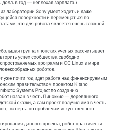
 долл. в год — неплохая зарплата.)
из лаборатории Sony умеет ходить и даже
жущейся поверхности и перемещаться по
атами, что для робота является очень сложной
большая группа японских ученых рассчитывает
вторить успех сообщества свободно
спространяемых программ и ОС Linux в мире
ловекообразных роботов.
т уже почти год идет работа над финансируемым
онским правительством проектом Kitano
mbiotic Systems Project по созданию
Робот назван в честь Пиноккио — деревянного
етской сказки, а сам проект получил имя в честь
ано, эксперта по проблемам искусственного
сирования данного проекта, робот практически
ernet полное техническое описание Pino, как его