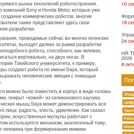
уемого рынка технологий роботостроения.
10 се
 компаний Sony и Honda Motor, которые уже
 создание коммерческих роботов, многие
Фору
ователи также представляют здесь свои
18 се
ние разработки.
Упра
ования, проводимые сейчас во многих японских
24 се
ситетах, выходят далеко за рамки разработки
коподобного робота, способного, как человек,
HR T
игаться вертикально, на двух ногах. В
2026
тории Токийского университета, к примеру,
8 окт
ры создают робота по имени Saya, который
выражать человеческие эмоции с помощью
По
.
его можно было поместить в корпус в виде головы
Эпид
ами, покрыт «кожей» из силиконового каучука.
Цифр
ческих мышц Saya может демонстрировать все
 лица: радость, злость, удивление. Как сказал
Удал
ории, искусственные мускулы работают с
Робо
этом используется механизм, аналогичный тому,
Маши
е человека при формировании мимики.