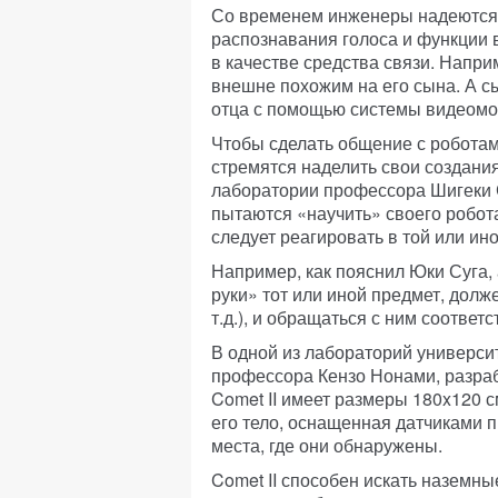
Со временем инженеры надеются 
распознавания голоса и функции 
в качестве средства связи. Напри
внешне похожим на его сына. А сы
отца с помощью системы видеомо
Чтобы сделать общение с роботам
стремятся наделить свои создани
лаборатории профессора Шигеки С
пытаются «научить» своего робот
следует реагировать в той или ино
Например, как пояснил Юки Суга, 
руки» тот или иной предмет, долже
т.д.), и обращаться с ним соотве
В одной из лабораторий университ
профессора Кензо Нонами, разраб
Comet II имеет размеры 180x120 с
его тело, оснащенная датчиками 
места, где они обнаружены.
Comet II способен искать наземн