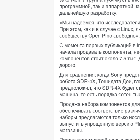
программной, так и аппаратной ча
дальнейшую разработку.
«Мы надеемся, что исследователи
При этом, как и в случае с Linux
сообществу Open Pino свободно»,
С момента первых публикаций в In
начала продавать компоненты, не
компонентов стоит около 7,5 тыс. д
дорого.
Для сравнения: когда Sony предс
робота SDR-4X, Тошидата Дои, гл
предположил, что SDR-4X будет с
машина, то есть порядка сотен ты
Продажа набора компонентов для 
обеспечивать соответствие разли
наборы предлагаются только иссле
выпустить упрощенную версию Pino-
магазины.
Проект ставит своей целью созда