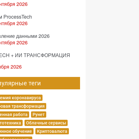
нтября 2026
м ProcessTech
нтября 2026
вление данными 2026
нтября 2026
ECH + ИИ ТРАНСФОРМАЦИЯ
ября 2026
пулярные теги
емия коронавируса
овая трансформация
енная работа
Рунет
тотехника
Облачные сервисы
нное обучение
Криптовалюта