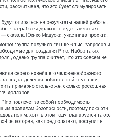
сти, рассчитывая, что это будет стимулировать
 будут опираться на результаты нашей работы.
, любые разработки должны предоставляться
 — сказала Юкико Мацуока, участница проекта.
ternet группа получила свыше 6 тыс. запросов и
обходимые для создания Pino. Набор таких
олл., однако группа считает, что это совсем не
тавила своего новейшего человекообразного
ава подразделения роботов этой компании,
тоить примерно столько же, сколько роскошная
сяч долларов.
Pino повлечет за собой необходимость
чным правилам безопасности, поэтому пока эти
дователям, хотя в этом году планируется также
lite, которая, как предполагают, поступит в
ть робота, внешне напоминающего человека,