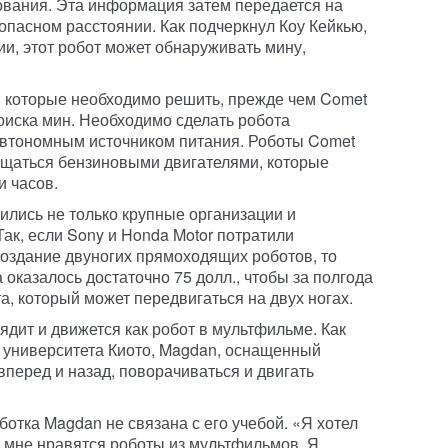
ования. Эта информация затем передается на
опасном расстоянии. Как подчеркнул Коу Кейкью,
и, этот робот может обнаруживать мину,
, которые необходимо решить, прежде чем Comet
поиска мин. Необходимо сделать робота
автономным источником питания. Роботы Comet
ащаться бензиновыми двигателями, которые
и часов.
ились не только крупные организации и
ак, если Sony и Honda Motor потратили
создание двуногих прямоходящих роботов, то
 оказалось достаточно 75 долл., чтобы за полгода
, который может передвигаться на двух ногах.
дит и движется как робот в мультфильме. Как
 университета Киото, Magdan, оснащенный
перед и назад, поворачиваться и двигать
отка Magdan не связана с его учебой. «Я хотел
о мне нравятся роботы из мультфильмов. Я