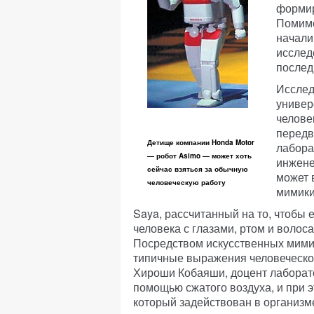
формир
Помимо
начали
исслед
послед
Исслед
универ
челове
передв
Детище компании Honda Motor
лабора
— робот Asimo — может хоть
инжене
сейчас взяться за обычную
может 
человеческую работу
мимики
Saya, рассчитанный на то, чтобы 
человека с глазами, ртом и волос
Посредством искусственных мими
типичные выражения человеческого
Хироши Кобаяши, доцент лаборат
помощью сжатого воздуха, и при 
который задействован в организм