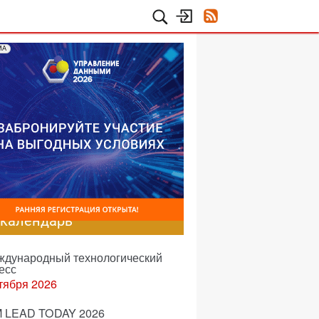
МА
-календарь
еждународный технологический
есс
тября 2026
 LEAD TODAY 2026