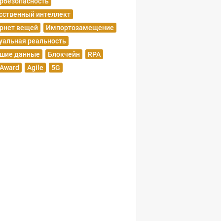
рбезопасность
сственный интеллект
рнет вещей
Импортозамещение
уальная реальность
шие данные
Блокчейн
RPA
 Award
Agile
5G