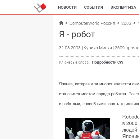
НОВОСТИ
СОБЫТИЯ
ЭКСПЕРТИЗА
Computerworld Россия
2003
Я - робот
31.03.2003
Курико Миеки
2609 прочт
Подробности CW
Ключевые слова :
Япония, которая для многих является си
становится местом парада роботов. Посе
с роботами, способными занять то или и
Robode
в 2000
людей 
Японии