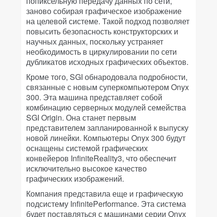
попиксельную передачу данных по сети,
заново собирая графическое изображение
на целевой системе. Такой подход позволяет
повысить безопасность конструкторских и
научных данных, поскольку устраняет
необходимость в циркулировании по сети
дубликатов исходных графических объектов.
Кроме того, SGI обнародовала подробности,
связанные с новым суперкомпьютером Onyx
300. Эта машина представляет собой
комбинацию серверных модулей семейства
SGI Origin. Она станет первым
представителем запланированной к выпуску
новой линейки. Компьютеры Onyx 300 будут
оснащены системой графических
конвейеров InfiniteReality3, что обеспечит
исключительно высокое качество
графических изображений.
Компания представила еще и графическую
подсистему InfinitePerformance. Эта система
будет поставляться с машинами серии Onyx