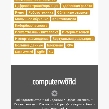
Цифровая трансформация
Удаленная работа
Рунет
Робототехника
Облачные сервисы
Машинное обучение
Криптовалюта
Кибербезопасность
Искусственный интеллект
Интернет вещей
Импортозамещение
Виртуальная реальность
Большие данные
Блокчейн
RPA
Data Award
Agile
5G
Об издательстве
Об издании
Обратная связь
Как нас найти
Контакты
О републикации
Теги
Архив изданий