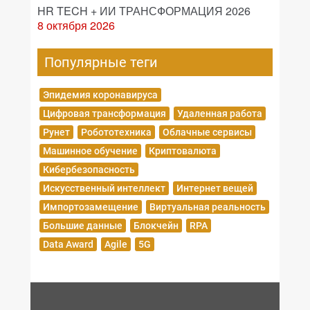
HR TECH + ИИ ТРАНСФОРМАЦИЯ 2026
8 октября 2026
Популярные теги
Эпидемия коронавируса
Цифровая трансформация
Удаленная работа
Рунет
Робототехника
Облачные сервисы
Машинное обучение
Криптовалюта
Кибербезопасность
Искусственный интеллект
Интернет вещей
Импортозамещение
Виртуальная реальность
Большие данные
Блокчейн
RPA
Data Award
Agile
5G