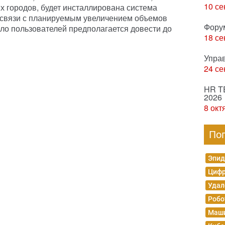
10 се
х городов, будет инсталлирована система
 в связи с планируемым увеличением объемов
Фору
ло пользователей предполагается довести до
18 се
Упра
24 се
HR T
2026
8 окт
По
Эпид
Цифр
Удал
Робо
Маши