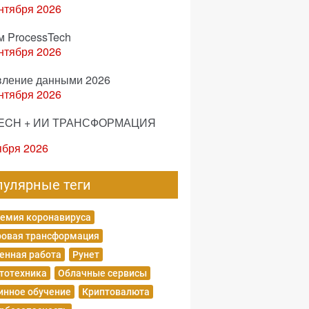
нтября 2026
м ProcessTech
нтября 2026
вление данными 2026
нтября 2026
ECH + ИИ ТРАНСФОРМАЦИЯ
ября 2026
пулярные теги
емия коронавируса
овая трансформация
енная работа
Рунет
тотехника
Облачные сервисы
нное обучение
Криптовалюта