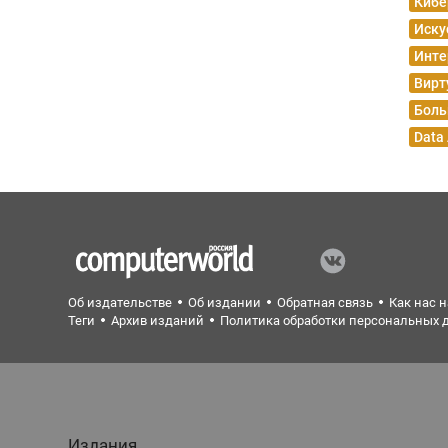
Кибе
Иску
Инте
Вирт
Боль
Data
Об издательстве
Об издании
Обратная связь
Как нас 
Теги
Архив изданий
Политика обработки персональных 
Издания