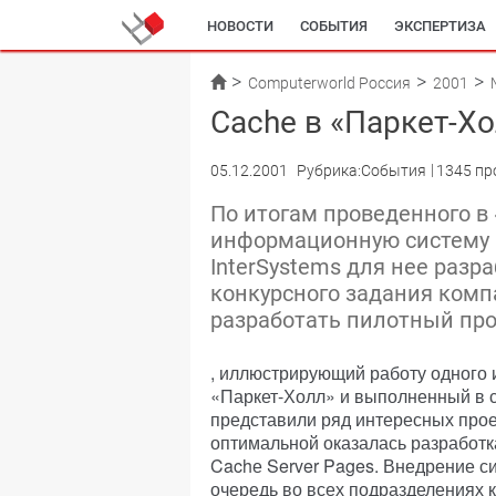
НОВОСТИ
СОБЫТИЯ
ЭКСПЕРТИЗА
Computerworld Россия
2001
Cache в «Паркет-Х
05.12.2001
Рубрика:События
1345 пр
По итогам проведенного в
информационную систему 
InterSystems для нее разр
конкурсного задания ком
разработать пилотный пр
, иллюстрирующий работу одного 
«Паркет-Холл» и выполненный в сре
представили ряд интересных прое
оптимальной оказалась разработк
Cachе Server Pages. Внедрение с
очередь во всех подразделениях к