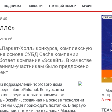
ПОДПИСКА
НОВОСТИ
ТЕКУЩИЙ НОМЕР
АРХИВ
РЕКЛА
№ 45
олле»
очтений
 «Паркет-Холл» конкурса, комплексную
на основе СУБД Cache компании
аботает компания «Эскейп». В качестве
паниям-участникам было предложено
оект
ИТ
из подразделений торгового дома
де Internet/intranet. Конкурсанты
III М
конгр
ктов, среди которых экономически
8 сен
а «Эскейп», созданная на основе технологии
истемы будет происходить поэтапно. В первую
TEAM
омпании, в том числе в салонах Москвы,