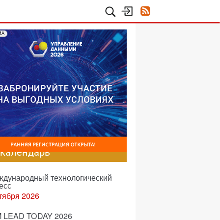
МА
-календарь
еждународный технологический
есс
тября 2026
 LEAD TODAY 2026