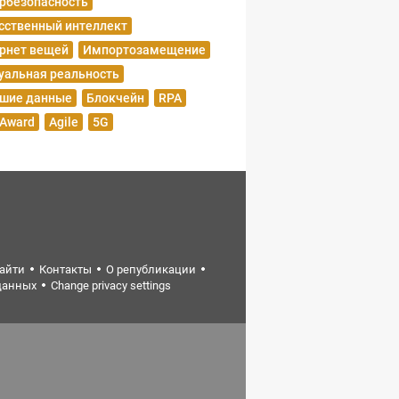
рбезопасность
сственный интеллект
рнет вещей
Импортозамещение
уальная реальность
шие данные
Блокчейн
RPA
 Award
Agile
5G
найти
Контакты
О републикации
данных
Change privacy settings