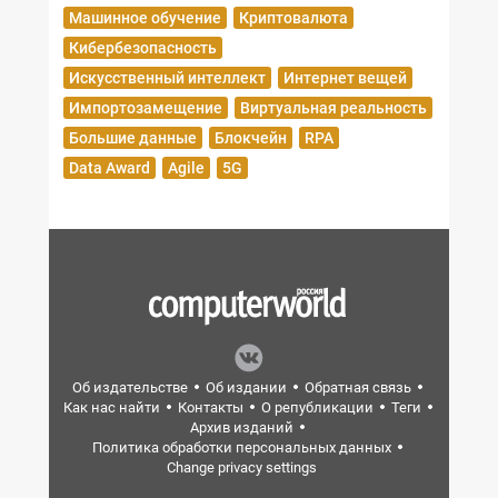
Машинное обучение
Криптовалюта
Кибербезопасность
Искусственный интеллект
Интернет вещей
Импортозамещение
Виртуальная реальность
Большие данные
Блокчейн
RPA
Data Award
Agile
5G
Об издательстве
Об издании
Обратная связь
Как нас найти
Контакты
О републикации
Теги
Архив изданий
Политика обработки персональных данных
Change privacy settings