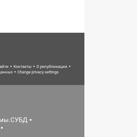
найти
Контакты
О републикации
данных
Change privacy settings
емы.СУБД