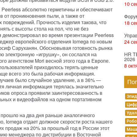
10 се
 Peerless абсолютно герметичны и обеспечивают
в от проникновения пыли, а также от
Фору
 повреждений. Прочность изделия такова, что
18 се
нять с высоты стола на пол, что не без
я демонстрировал во время презентации Peerless
Упра
еджер европейского отделения Iomega по новым
24 се
осиф Саруханян. Обосновывая готовность рынка
ю электронную «игрушку», он сослался на
HR T
2026
о агентством Mori весной этого года в Европе.
8 окт
пользователей приходилось терять ценные
аще всего это была рабочая информация.
учаев было случайное удаление, а в 36% —
По
отя личная информация терялась значительно
иков опроса проявили заинтересованность в
Эпид
ьных и видеофайлов на одном портативном
Цифр
Удал
 прошло на два дня раньше аналогичного
о, Iomega отдает должное скорости роста нашего
Робо
их продаж на 20% за прошлый год в России этот
Маши
нию менеджера по дистрибуции в Восточной