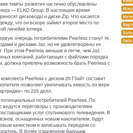
Кибе
окие темпы развития частично обусловлены
Иску
тнера — ELKO Group. В настоящее время
иносят дисководы и диски Zip. Что касается
Инте
дежду, что он вскоре займет второе место по
Вирт
ой линейке Iomega.
Боль
ервую очередь потребителями Peerless станут те,
Data
одами и дисками Jaz, но не удовлетворены их
 При этом Peerless меньше и легче, чем Jaz.
 иных компаний, работающих с файлами порядка
са, должна привлечь возможность брать Peerless с
комплекта Peerless с диском 20 Гбайт составит
копителя позволяет увеличивать емкость по мере
артриджи» по 225 долл.
потенциальных потребителей Peerless. По
с ведутся переговоры с производителями
 поставщиками услуг спутникового телевидения. В
вэнов, оснащенных новым накопителем, будут
овым качеством и записывать передачи со
копитель. В более отдаленном будущем