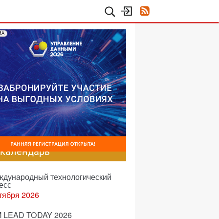
МА
-календарь
еждународный технологический
есс
тября 2026
 LEAD TODAY 2026