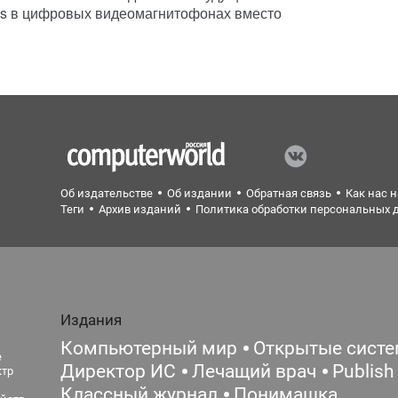
ess в цифровых видеомагнитофонах вместо
Об издательстве
Об издании
Обратная связь
Как нас 
Теги
Архив изданий
Политика обработки персональных 
Издания
Компьютерный мир
Открытые сист
е
Директор ИС
Лечащий врач
Publish
ктр
Классный журнал
Понимашка