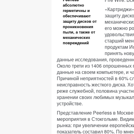
абсолютно
«Картриджи»
герметичны и
защиту диско
обеспечивают
защиту дисков от
механических
проникновения
его можно ро
пыли, а также от
удовольстви
механических
старший мен
повреждений
продуктам И
принять нову
данные исследования, проведенног
Около трети из 1406 опрошенных 
данные на своем компьютере, и ч
Причиной неприятностей в 60% сл
неисправность жесткого диска. Х
реже служебной, половина участн
хранении своих любимых музыкал
устройстве.
Представление Peerless в Москве
мероприятия в Стокгольме. Видим
рынка: при увеличении европейск
показатель составил 80%. По мне