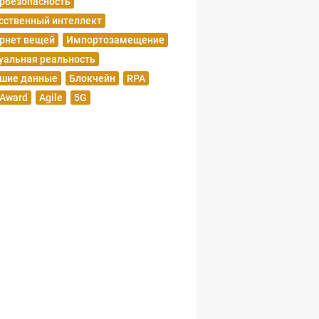
рбезопасность
сственный интеллект
рнет вещей
Импортозамещение
уальная реальность
шие данные
Блокчейн
RPA
 Award
Agile
5G