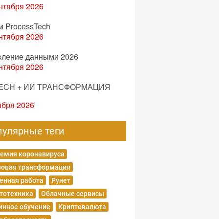
нтября 2026
м ProcessTech
нтября 2026
вление данными 2026
нтября 2026
ECH + ИИ ТРАНСФОРМАЦИЯ
ября 2026
пулярные теги
емия коронавируса
овая трансформация
енная работа
Рунет
тотехника
Облачные сервисы
нное обучение
Криптовалюта