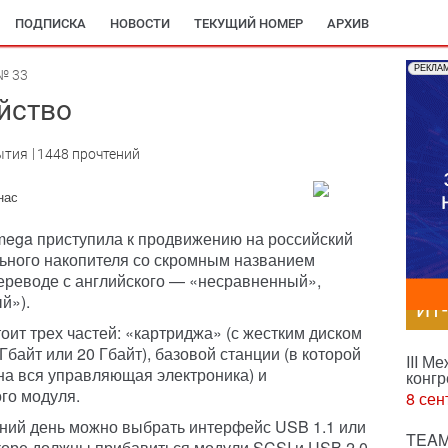
ПОДПИСКА
НОВОСТИ
ТЕКУЩИЙ НОМЕР
АРХИВ
РЕКЛА
№ 33
йство
ытия
1448 прочтений
нас
mega приступила к продвижению на российский
ьного накопителя со скромным названием
переводе с английского — «несравненный»,
й»).
ИТ
тоит трех частей: «картриджа» (с жестким диском
Гбайт или 20 Гбайт), базовой станции (в которой
III М
на вся управляющая электроника) и
конгр
го модуля.
8 сен
ний день можно выбрать интерфейс USB 1.1 или
TEAM
скоре должны прибавиться модули SCSI и USB 2.0.