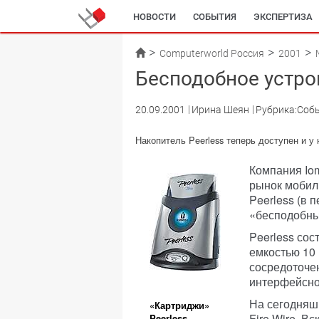
НОВОСТИ
СОБЫТИЯ
ЭКСПЕРТИЗА
Computerworld Россия
2001
Бесподобное устро
20.09.2001
Ирина Шеян
Рубрика:Соб
Накопитель Peerless теперь доступен и у 
Компания Io
рынок мобил
Peerless (в 
«бесподобны
Peerless сос
емкостью 10 
сосредоточе
интерфейсно
На сегодняш
«Картриджи»
Fire Wire. В
Peerless