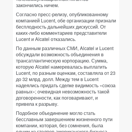
закончились ничем.
Согласно пресс-релизу, опубликованному
компанией Lucent, обе организации признали
бесплодность дальнейших дискуссий. От
каких-либо комментариев представители
Lucent и Alcatel отказались.
По данным различных СМИ, Alcatel и Lucent
обсуждали возможность объединения в
трансатлантическую корпорацию. Сумма,
которую Alcatel намеревалась выплатить
Lucent, по разным оценкам, составляла от 23
до 32 млрд. долл. Между тем в Lucent
надеялись придать сделке видимость «союза
равных»; очевидная невозможность такой
договоренности, как поговаривают, и
привела к разрыву.
Подобное объединение могло стать
бесславным завершением жизненного пути
компании, которая, без сомнения, была
одним из столпов американского бизнеса.