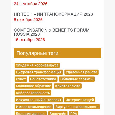
24 сентября 2026
HR TECH + ИИ ТРАНСФОРМАЦИЯ 2026
8 октября 2026
COMPENSATION & BENEFITS FORUM
RUSSIA 2026
15 октября 2026
Популярные теги
Эпидемия коронавируса
Цифровая трансформация
Удаленная работа
Рунет
Робототехника
Облачные сервисы
Машинное обучение
Криптовалюта
Кибербезопасность
Искусственный интеллект
Интернет вещей
Импортозамещение
Виртуальная реальность
Большие данные
Блокчейн
RPA