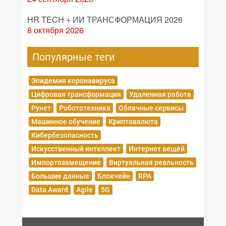
HR TECH + ИИ ТРАНСФОРМАЦИЯ 2026
8 октября 2026
Популярные теги
Эпидемия коронавируса
Цифровая трансформация
Удаленная работа
Рунет
Робототехника
Облачные сервисы
Машинное обучение
Криптовалюта
Кибербезопасность
Искусственный интеллект
Интернет вещей
Импортозамещение
Виртуальная реальность
Большие данные
Блокчейн
RPA
Data Award
Agile
5G