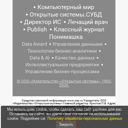
Компьютерный мир
Открытые системы.СУБД
Директор ИС
Лечащий врач
Publish
Классный журнал
Понимашка
Data Award
Управление данными
Технологии бизнес-аналитики
Data & AI
Качество данных
Интеллектуальное предприятие
Управление бизнес-процессами
© ООО «Издательство «Открытые системы», 1992-
2026.
Средство массовой информации www.osp.ru Учредитель: ООО
«Издательство «Открытые системы» Главный редактор: Христов П.В. Адрес
электронной почты редакции: info@osp.ru
Мы используем cookie, чтобы сделать наш сайт удобнее для вас.
Телефон редакции: 7 (499) 703-18-54 Возрастная маркировка: 12+
Свидетельство о регистрации СМИ сетевого издания Эл.№ ФС77-62008 от
Оставаясь на сайте, вы даете свое согласие на использование
05 июня 2015 г. выдано Роскомнадзором.
cookie. Подробнее см.
Политику обработки персональных данных
Закрыть