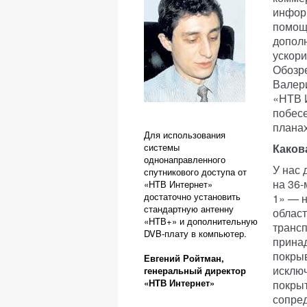
информ
помощ
допол
ускори
Обозр
Валер
«НТВ 
побесе
планах
Для использования
системы
Каков
однонаправленного
У нас 
спутникового доступа от
на 36-
«НТВ Интернет»
достаточно установить
1» — н
стандартную антенну
област
«НТВ+» и дополнительную
трансп
DVB-плату в компьютер.
принад
покрыв
Евгений Ройтман,
исключ
генеральный директор
«НТВ Интернет»
покрыт
сопред