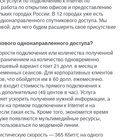
я услуги по подключению к Internet по
 работа по открытию офисов и предоставлению
льких городах России. В 12 городах уже есть
однонаправленного спутникового доступа. Мы
овой, для чего будем расширять свое присутствие
икового однонаправленного доступа?
корости подключения или количества полученной
граничением на количество одновременно
ешевый вариант стоит 21 долл. в месяц и
ременных сеансов. Для корпоративных клиентов
ов, что обойдется им в 60 долл. ежемесячно.
 не входит стоимость прямого подключения к
ь дополнительно (49 центов в час). Услуга
яет ускорить получение нужной информации, а
и на прямом подключении к Internet и на
сли такая есть. Кроме того, экономится время
, уже появляются мультимедийные ресурсы,
пользоваться по модемной линии.
стическую скорость — 365 Кбит/с на одного