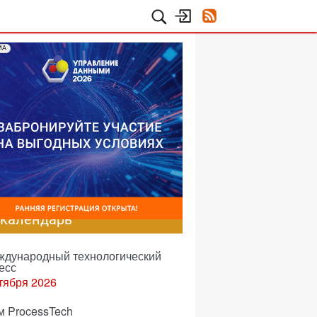
МА
-календарь
еждународный технологический
есс
тября 2026
м ProcessTech