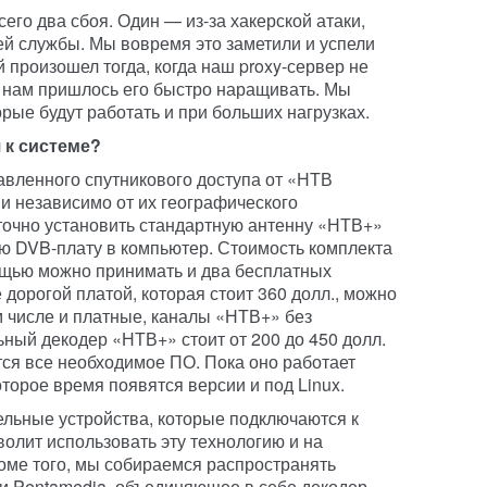
его два сбоя. Один — из-за хакерской атаки,
й службы. Мы вовремя это заметили и успели
й произошел тогда, когда наш proxy-сервер не
и нам пришлось его быстро наращивать. Мы
рые будут работать и при больших нагрузках.
 к системе?
вленного спутникового доступа от «НТВ
и независимо от их географического
точно установить стандартную антенну «НТВ+»
ю DVB-плату в компьютер. Стоимость комплекта
мощью можно принимать и два бесплатных
дорогой платой, которая стоит 360 долл., можно
м числе и платные, каналы «НТВ+» без
ьный декодер «НТВ+» стоит от 200 до 450 долл.
ся все необходимое ПО. Пока оно работает
оторое время появятся версии и под Linux.
ельные устройства, которые подключаются к
олит использовать эту технологию и на
оме того, мы собираемся распространять
и Pentamedia, объединяющее в себе декодер