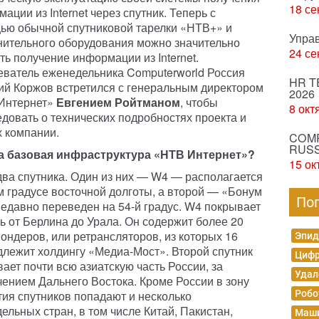
18 се
ации из Internet через спутник. Теперь с
ью обычной спутниковой тарелки «НТВ+» и
Упра
нительного оборудования можно значительно
24 се
ть получение информации из Internet.
еватель еженедельника
Computerworld Россия
HR T
ий Коржов встретился с генеральным директором
2026
Интернет»
Евгением Ройтманом
, чтобы
8 окт
довать о технических подробностях проекта и
 компании.
COMP
RUSS
а базовая инфраструктура «НТВ Интернет»?
15 ок
два спутника. Один из них — W4 — располагается
м градусе восточной долготы, а второй — «Бонум
По
едавно переведен на 54-й градус. W4 покрывает
ь от Берлина до Урала. Он содержит более 20
ондеров, или ретрансляторов, из которых 16
Эпид
лежит холдингу «Медиа-Мост». Второй спутник
Цифр
ает почти всю азиатскую часть России, за
Удал
ением Дальнего Востока. Кроме России в зону
ия спутников попадают и несколько
Робо
ельных стран, в том числе Китай, Пакистан,
Маши