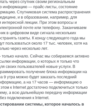
лать через спутник своим региональным
ю информацию — прайс-листы, состояние
ормацию. Спутниковая система распространения
едицине, и в образовании, например, для
 интересной лекции. При этом вопросы и
лектронной почте или телефону. Заканчиваем
тник в цифровом виде сигнала нескольких
странять газеты. К концу следующего года мы
ут пользоваться около 17 тыс. человек, хотя на
лько через несколько лет.
— только начало. Сейчас мы собираемся активно
сылки информации, о которых я только что
ля своих пользователей новые услуги. В
ограммировать получение блока информации на
а 9 утра можно будет заказать последний
информацию, а на 17 часов — информацию о
этом к Internet достаточно подключиться только
стему, а всю дальнейшую передачу информации
ез подключения к Internet.
естировании системы, которое началось в