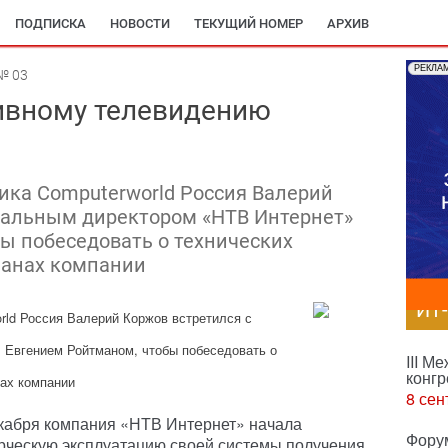
ПОДПИСКА
НОВОСТИ
ТЕКУЩИЙ НОМЕР
АРХИВ
РЕКЛА
№ 03
тивному телевидению
ка Computerworld Россия Валерий
ральным директором «НТВ Интернет»
ы побеседовать о технических
ланах компании
ИТ
rld Россия
Валерий Коржов встретился с
 Евгением Ройтманом, чтобы побеседовать о
III М
конгр
нах компании
8 сен
екабря компания «НТВ Интернет» начала
Фору
рческую эксплуатацию своей системы получения