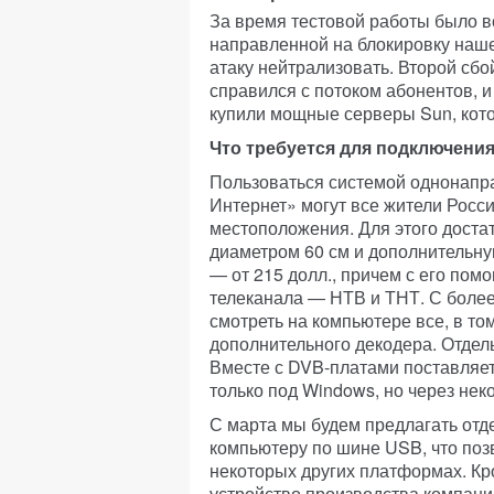
За время тестовой работы было вс
направленной на блокировку наше
атаку нейтрализовать. Второй сбо
справился с потоком абонентов, 
купили мощные серверы Sun, кото
Что требуется для подключения
Пользоваться системой однонапра
Интернет» могут все жители Росси
местоположения. Для этого доста
диаметром 60 см и дополнительну
— от 215 долл., причем с его по
телеканала — НТВ и ТНТ. С более 
смотреть на компьютере все, в то
дополнительного декодера. Отдел
Вместе с DVB-платами поставляет
только под Windows, но через нек
С марта мы будем предлагать отд
компьютеру по шине USB, что позв
некоторых других платформах. Кр
устройство производства компани