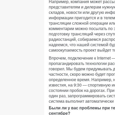
Например, компания может рассы
представителям и дилерам нужну
складов, новости или другую инф
информации пригодится и в телем
трансляции сложной операции или
комментарии можно посылать по э
подготовку трансляций через спу
радиостанций, собираемся распро
надеемся, что нашей системой буд
самоокупаемость проект выйдет то
Впрочем, подключение к Internet 
пропагандировать технологии рас
говорил. Мы будем придумывать д
частности, скоро можно будет пр
определенное время. Например, н
известия, на 9:30 — спортивную 
состоянии пробок на дорогах. При 
один раз, запрограммировать си
система выполнит автоматически б
Были ли у вас проблемы при т
сентябре?