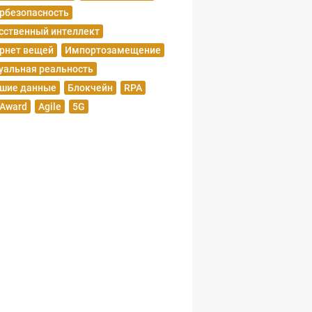
рбезопасность
сственный интеллект
рнет вещей
Импортозамещение
уальная реальность
шие данные
Блокчейн
RPA
 Award
Agile
5G