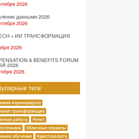
нтября 2026
вление данными 2026
нтября 2026
ECH + ИИ ТРАНСФОРМАЦИЯ
ября 2026
ENSATION & BENEFITS FORUM
IA 2026
тября 2026
пулярные теги
емия коронавируса
овая трансформация
енная работа
Рунет
тотехника
Облачные сервисы
нное обучение
Криптовалюта