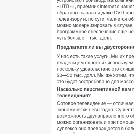
«НТВ+», приемник Internet с наш
обратного канала и даже DVD-про
телевизору и, по сути, является 
можно модернизировать в случае 
программное обеспечение еще не 
чуть больше 1 тыс. долл.
Предлагаете ли вы двусторонне
У нас есть такие услуги. Мы их 
владельцем одного из используем
поскольку удовольствие это слиш
20—30 тыс. долл. Мы же хотим, что
это будет востребовано для масс
Насколько перспективной вам 
телевидения?
Сотовое телевидение — отличная 
экономически невыгодно. Сущест
возможность двунаправленного о
можно организовать и при помощи
дуплекса оно превращается в бол