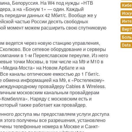
раина, Белоруссия. На W4 под нужды «НТВ
Кибе
дера, а на «Бонум 1» — один. Каждый
Иску
ть передачи данных 42 Мбит/с. Вообще же у
йской частью России десять свободных
Инте
бой момент можем расширить свою спутниковую
Вирт
Боль
м ведется через новую станцию управления,
Data
 Сколково. Все сетевое оборудование и серверы
компании в 1-м Переяславском переулке. Из него
евые точки Москвы, в том числе на М9 и М10 в
 «Медиа-Моста» на Новом Арбате и на
Все каналы оптические емкостью до 1 Гбит/с.
чке обмена информацией на М9, к «Ростелекому»
 международному провайдеру Cables & Wireless.
азличным московским канальным провайдерам
«Комбеллга». Наряду с московским есть и
который также работает как провайдер.
нного доступа мы предоставляем услуги доступа
Для этого получены все разрешения, установлено
учены телефонные номера в Москве и Санкт-