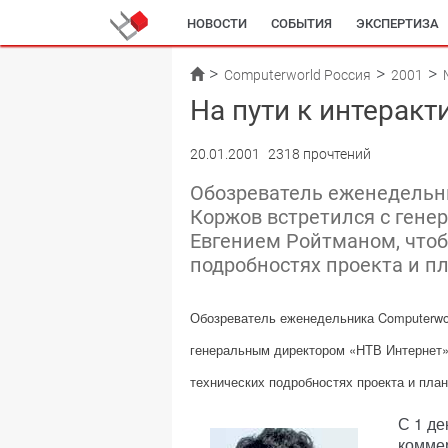
НОВОСТИ
СОБЫТИЯ
ЭКСПЕРТИЗА
Computerworld Россия
2001
На пути к интерак
20.01.2001
2318 прочтений
Обозреватель еженедельни
Коржов встретился с гене
Евгением Ройтманом, чтоб
подробностях проекта и п
Обозреватель еженедельника
Computerwo
генеральным директором «НТВ Интернет»
технических подробностях проекта и пла
С 1 д
комме