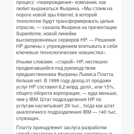
процесс «перерождения» компании, как
любит выражаться Фьорина. «Мы стоим на
пороге новой эры Internet, в которой
технологии будут трансформировать целые
отрасли, — сказала Фьорина на презентации
Superdome, новой линейки
высокоуровневых серверов HP. — Решения
HP должны с упреждением впитывать в себя
ключевые технологические новшества».
Иными словами, «старой» HP, неспешно
продвигавшейся под руководством
предшественника Фьорины Льюиса Платта,
больше нет. В 1999 году доход от продажи
услуг HP составил 6,2 млрд. долл., или 15%,
общего оборота корпорации, — куда меньше,
чем у IBM. Штат подразделения HP по
услугам насчитывает 29 тыс., тогда как штат
аналогичного подразделения IBM — 140 тыс.
служащих.
Платту принадлежит заслуга разработки
новой стратегии в отношении электронных