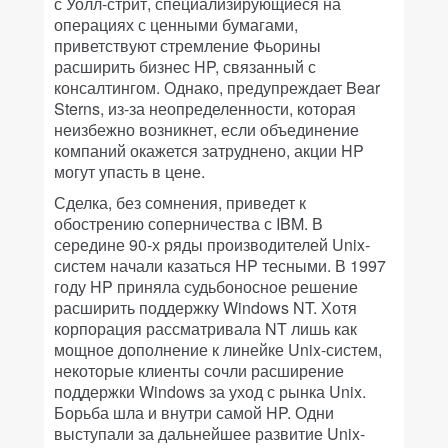
с Уолл-стрит, специализирующиеся на
операциях с ценными бумагами,
приветствуют стремление Фьорины
расширить бизнес HP, связанный с
консалтингом. Однако, предупреждает Bear
Sterns, из-за неопределенности, которая
неизбежно возникнет, если объединение
компаний окажется затруднено, акции HP
могут упасть в цене.
Сделка, без сомнения, приведет к
обострению соперничества с IBM. В
середине 90-х ряды производителей Unix-
систем начали казаться HP тесными. В 1997
году HP приняла судьбоносное решение
расширить поддержку Windows NT. Хотя
корпорация рассматривала NT лишь как
мощное дополнение к линейке Unix-систем,
некоторые клиенты сочли расширение
поддержки Windows за уход с рынка Unix.
Борьба шла и внутри самой HP. Одни
выступали за дальнейшее развитие Unix-