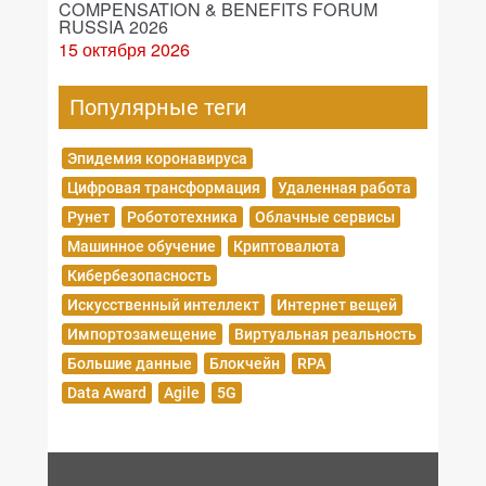
COMPENSATION & BENEFITS FORUM
RUSSIA 2026
15 октября 2026
Популярные теги
Эпидемия коронавируса
Цифровая трансформация
Удаленная работа
Рунет
Робототехника
Облачные сервисы
Машинное обучение
Криптовалюта
Кибербезопасность
Искусственный интеллект
Интернет вещей
Импортозамещение
Виртуальная реальность
Большие данные
Блокчейн
RPA
Data Award
Agile
5G