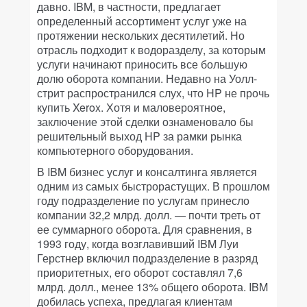
давно. IBM, в частности, предлагает
определенный ассортимент услуг уже на
протяжении нескольких десятилетий. Но
отрасль подходит к водоразделу, за которым
услуги начинают приносить все большую
долю оборота компании. Недавно на Уолл-
стрит распространился слух, что HP не прочь
купить Xerox. Хотя и маловероятное,
заключение этой сделки ознаменовало бы
решительный выход HP за рамки рынка
компьютерного оборудования.
В IBM бизнес услуг и консалтинга является
одним из самых быстрорастущих. В прошлом
году подразделение по услугам принесло
компании 32,2 млрд. долл. — почти треть от
ее суммарного оборота. Для сравнения, в
1993 году, когда возглавивший IBM Луи
Герстнер включил подразделение в разряд
приоритетных, его оборот составлял 7,6
млрд. долл., менее 13% общего оборота. IBM
добилась успеха, предлагая клиентам