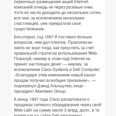
первичные размещения акций Internet-
компаний отнюдь не через розовые очки.
Хотя их число доходило до нескольких сотен,
все они, за исключением нескольких
счастливцев, уже прекратили свое
существование.
Бесспорно, год 1997-й поставил больше
вопросов, чем дал ответов. Практически
никто не знал тогда, как преуспеть за счет
правильной стратегии использования Web.
Пожалуй, никому в этом году Internet не
принес настоящих денег — никому, за
исключением Cisco Systems и Dell Computer.
«Благодаря этим компаниям новый канал
продаж получил всеобщее признание», —
подчеркнул Дэвид Альтшулер, вице-
президент Aberdeen Group.
К концу 1997 года Cisco рапортовала о
продажах сетевого оборудования через свой
Web-сайт на сумму около 3 млрд. долл., в то
время как на сайте Dell ежедневно