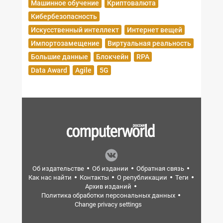
Машинное обучение
Криптовалюта
Кибербезопасность
Искусственный интеллект
Интернет вещей
Импортозамещение
Виртуальная реальность
Большие данные
Блокчейн
RPA
Data Award
Agile
5G
Об издательстве
Об издании
Обратная связь
Как нас найти
Контакты
О републикации
Теги
Архив изданий
Политика обработки персональных данных
Change privacy settings