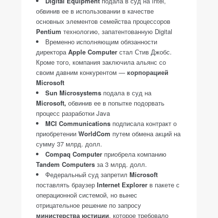
Digital Equipment
подала в суд на Intel,
обвинив ее в использовании в качестве
основных элементов семейства процессоров
Pentium
технологию, запатентованную Digital
Временно исполняющим обязанности
директора
Apple Computer
стал Стив Джобс.
Кроме того, компания заключила альянс со
своим давним конкурентом —
корпорацией
Microsoft
Sun Microsystems
подала в суд на
Microsoft,
обвинив ее в попытке подорвать
процесс разработки Java
MCI Communications
подписала контракт о
приобретении
WorldCom
путем обмена акций на
сумму 37 млрд. долл.
Compaq Computer
приобрела компанию
Tandem Computers
за 3 млрд. долл.
Федеральный суд запретил
Microsoft
поставлять браузер
Internet Explorer
в пакете с
операционной системой, но вынес
отрицательное решение по запросу
министерства юстиции
, которое требовало