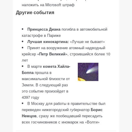
наложить на Microsoft штраф
Другие события
Принцесса Диана
погибла в автомобильной
катастрофе в Париже
Лучшая кинокартина:
«Лучше не бывает»
Принят на вооружение атомный надводный
крейсер
«Петр Великий»
, строившийся более 10
лет
В марте
комета Хайла-
Боппа
прошла в
максимальной близости от
Земли. В следующий раз
это событие произойдет в
4397 году
В Москву для работы в правительстве был
переведен нижегородский губернатор
Борис
Немцов
, сразу же пообещавший пересадить
всех госчиновников с иномарок на «Волги»