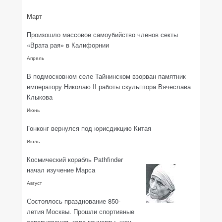
Март
Произошло массовое самоубийство членов секты
«Врата рая» в Калифорнии
Апрель
В подмосковном селе Тайнинском взорван памятник
императору Николаю II работы скульптора Вячеслава
Клыкова
Июнь
Гонконг вернулся под юрисдикцию Китая
Июль
Космический корабль Pathfinder
начал изучение Марса
Август
Состоялось празднование 850-
летия Москвы. Прошли спортивные
соревнования, гала-концерты, шоу,