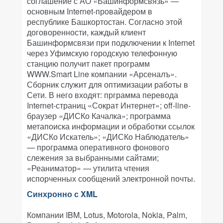
соглашение с АО «Башинформсвязь» —
основным Internet-провайдером в
республике Башкортостан. Согласно этой
договоренности, каждый клиент
Башинформсвязи при подключении к Internet
через Уфимскую городскую телефонную
станцию получит пакет программ
WWW.Smart Line компании «Арсеналъ».
Сборник служит для оптимизации работы в
Сети. В него входят: прграмма перевода
Internet-страниц «Сократ Интернет»; off-line-
браузер «ДИСКо Качалка»; программа
метапоиска информации и обработки ссылок
«ДИСКо Искатель»; «ДИСКо Наблюдатель»
— программа оперативного фонового
слежения за выбранными сайтами;
«Реаниматор» — утилита чтения
испорченных сообщений электронной почты.
Синхронно с XML
Компании IBM, Lotus, Motorola, Nokia, Palm,