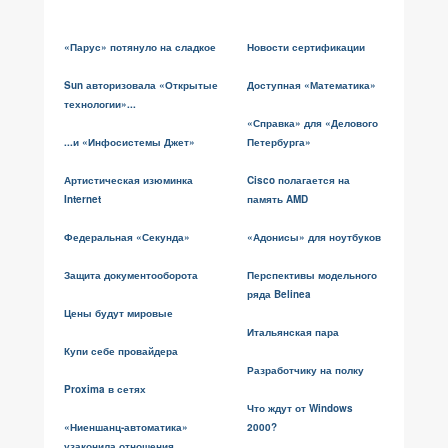
«Парус» потянуло на сладкое
Новости сертификации
Sun авторизовала «Открытые
Доступная «Математика»
технологии»...
«Справка» для «Делового
...и «Инфосистемы Джет»
Петербурга»
Артистическая изюминка
Cisco полагается на
Internet
память AMD
Федеральная «Секунда»
«Адонисы» для ноутбуков
Защита документооборота
Перспективы модельного
ряда Belinea
Цены будут мировые
Итальянская пара
Купи себе провайдера
Разработчику на полку
Proxima в сетях
Что ждут от Windows
«Ниеншанц-автоматика»
2000?
узаконила отношения