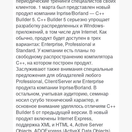
периодические тренинги специалистов своих
клиентов. 1 марта был представлен новый
продукт компании Inprise/Borland — C++
Builder 5. C++ Builder 5 серьезно упрощает
разработку распределенных и Windows-
приложений, в том числе для Internet. Как
обычно, продукт будет доступен в трех
вариантах: Enterprise, Professional и
Standard. У компании есть планы по
свободному распространению компилятора
C++, на котором построен продукт.
Заслуживают также внимания специальные
предложения для обладателей любого
Professional, Client/Server или Enterprise
продукта компании Inprise/Borland. В
остальном, учитывая аудиторию, семинар
носил сугубо технический характер, и
основное внимание уделялось отличиям C++
Builder 5 от предыдущей версии. В новый
продукт включены Internet Express,
поддержка XML и HTML 4, Active Server
Objects, ADOExpress (ActiveX Data Objects),