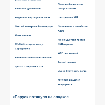
Подарок башкирским
Взаимное дополнение
интернетчикам
Надежные партнеры от ИНЭК
Синхронно с XML
Пакт об электронной коммерции
Пополнение в семействе
Agate
И нас вылечат...
Киноиндустрия против
RS-Bank получил метку.
DVD-пиратов
Серебряную
WAP под угрозой
Компонент особого назначения
Третий лишний
Третье измерение Сети
Имена будут жить долго
MP3.com придется
защищаться
«Парус» потянуло на сладкое