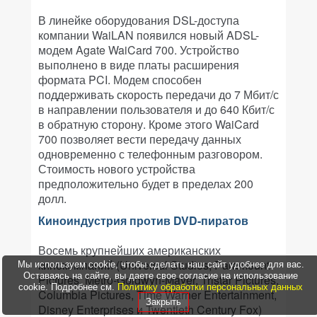
В линейке оборудования DSL-доступа
компании WaiLAN появился новый ADSL-
модем Agate WaiCard 700. Устройство
выполнено в виде платы расширения
формата PCI. Модем способен
поддерживать скорость передачи до 7 Мбит/с
в направлении пользователя и до 640 Кбит/с
в обратную сторону. Кроме этого WaiCard
700 позволяет вести передачу данных
одновременно с телефонным разговором.
Стоимость нового устройства
предположительно будет в пределах 200
долл.
Киноиндустрия против DVD-пиратов
Восемь крупнейших американских
кинокомпаний (Universal Studios, Paramount
Мы используем cookie, чтобы сделать наш сайт удобнее для вас.
Оставаясь на сайте, вы даете свое согласие на использование
Pictures, Metro-Goldwyn-Mayer, Tristar Pictures,
cookie. Подробнее см.
Политику обработки персональных данных
Columbia Pictures, Time Warner Entertainment,
Закрыть
Disney Enterprises и Twentieth Century Fox)