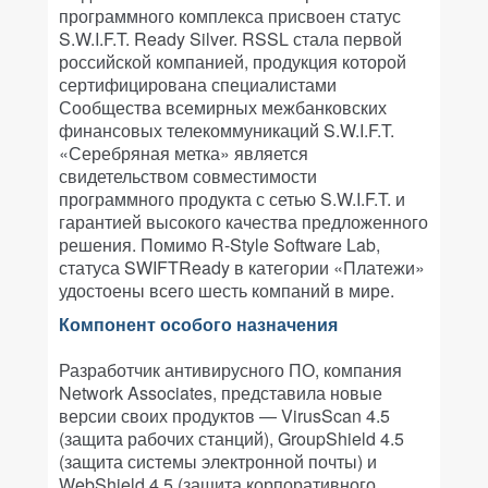
программного комплекса присвоен статус
S.W.I.F.T. Ready Silver. RSSL стала первой
российской компанией, продукция которой
сертифицирована специалистами
Сообщества всемирных межбанковских
финансовых телекоммуникаций S.W.I.F.T.
«Серебряная метка» является
свидетельством совместимости
программного продукта с сетью S.W.I.F.T. и
гарантией высокого качества предложенного
решения. Помимо R-Style Software Lab,
статуса SWIFTReady в категории «Платежи»
удостоены всего шесть компаний в мире.
Компонент особого назначения
Разработчик антивирусного ПО, компания
Network Associates, представила новые
версии своих продуктов — VirusScan 4.5
(защита рабочих станций), GroupShield 4.5
(защита системы электронной почты) и
WebShield 4.5 (защита корпоративного