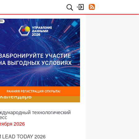
МА
-календарь
еждународный технологический
есс
тября 2026
 LEAD TODAY 2026