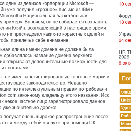
ся один из девизов корпорации Microsoft —
10 се
йн уже получил «грозное» письмо из IBM и
Microsoft и Национальная баскетбольная
Фору
у примеру. Впрочем, он не собирается сохранять
18 се
влении Кляйн, возглавляющий в настоящее время
 что не преследовал каких-то корыстных целей и
Упра
чтобы привлечь к себе внимание.
24 се
льная длина имени домена не должна была
HR T
м добавлялось название домена верхнего
2026
ции открывают дополнительные возможности для
8 окт
 и слоганами.
стве имен зарегистрированные торговые марки и
По
ществующее законодательство. Недавно
зации по интеллектуальным правам потребовали
Эпид
tion.com законному владельцу этого названия. Иск
как некое частное лицо зарегистрировало данное
Цифр
о уже значительно дороже.
Удал
а получат очень широкое распространение после
Робо
ваться между собой «вслух» при помощи ПК.
Маши