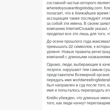
составной частью которого являет
wheredoyouwanttogotoday.com. Кля
полагает, что в ближайшее время 
ассоциация также последуют этом
за собой эти имена. В своем зая
компанию InternetCrusade указал,
проделал все это лишь для того, 
До осени прошлого года максима
превышать 22 символов, к которы
уровня. Новые правила регистра
компаний с длинными названиями
Однако, люди, выбирающие в каче
лозунги, нарушают тем самым су
представители Всемирной органи
передать имя worldwrestlingfedera
был направлен в суд после того, 
имя и попыталось перепродать ег
Кляйн убежден, что длинные имен
того, как люди начнут переговари