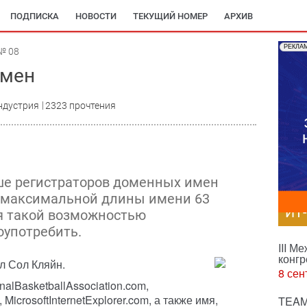
ПОДПИСКА
НОВОСТИ
ТЕКУЩИЙ НОМЕР
АРХИВ
РЕКЛА
№ 08
имен
ндустрия
2323 прочтения
ьше регистраторов доменных имен
е максимальной длины имени 63
ИТ
я такой возможностью
оупотребить.
III М
конгр
л Сол Кляйн.
8 сен
alBasketballAssociation.com,
 MicrosoftInternetExplorer.com, а также имя,
TEAM