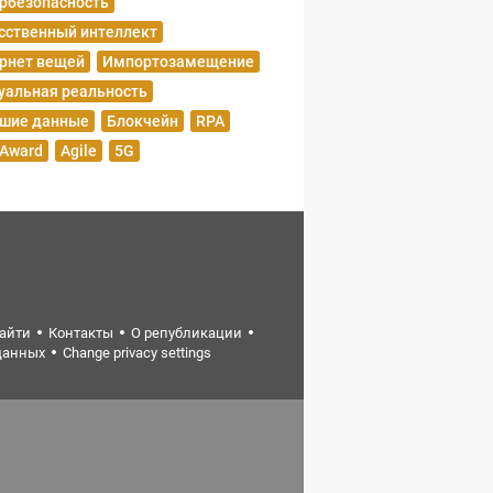
рбезопасность
сственный интеллект
рнет вещей
Импортозамещение
уальная реальность
шие данные
Блокчейн
RPA
 Award
Agile
5G
найти
Контакты
О републикации
данных
Change privacy settings