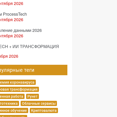
нтября 2026
м ProcessTech
нтября 2026
вление данными 2026
нтября 2026
ECH + ИИ ТРАНСФОРМАЦИЯ
ября 2026
пулярные теги
емия коронавируса
овая трансформация
енная работа
Рунет
тотехника
Облачные сервисы
нное обучение
Криптовалюта