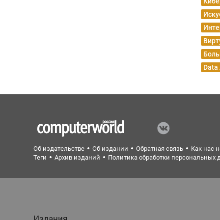
Кибе
Иску
Инте
Вирт
Боль
Data
Об издательстве
Об издании
Обратная связь
Как нас 
Теги
Архив изданий
Политика обработки персональных 
Издания