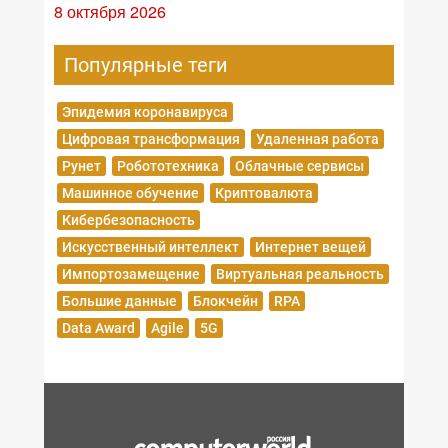
8 октября 2026
Популярные теги
Эпидемия коронавируса
Цифровая трансформация
Удаленная работа
Рунет
Робототехника
Облачные сервисы
Машинное обучение
Криптовалюта
Кибербезопасность
Искусственный интеллект
Интернет вещей
Импортозамещение
Виртуальная реальность
Большие данные
Блокчейн
RPA
Data Award
Agile
5G