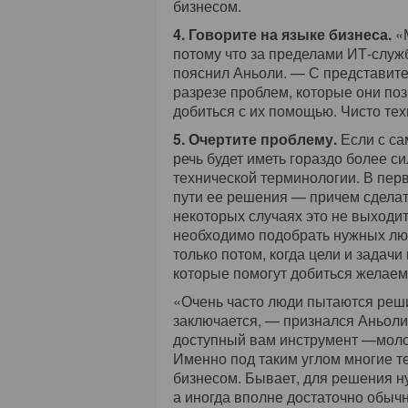
бизнесом.
4. Говорите на языке бизнеса.
«М
потому что за пределами ИТ-служ
пояснил Аньоли. — С представите
разрезе проблем, которые они поз
добиться с их помощью. Чисто тех
5. Очертите проблему.
Если с са
речь будет иметь гораздо более с
технической терминологии. В пер
пути ее решения — причем сделать
некоторых случаях это не выходи
необходимо подобрать нужных люд
только потом, когда цели и задач
которые помогут добиться желаем
«Очень часто люди пытаются реши
заключается, — признался Аньоли
доступный вам инструмент —молото
Именно под таким углом многие т
бизнесом. Бывает, для решения 
а иногда вполне достаточно обыч