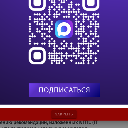
ений), а оборот компании утроился и достиг 5
нию сопутствовал успех, немалая заслуга Аньоли,
нного партнера как для представителей
ючевых клиентов, получивших возможность
нием. Техническая грамотность и знание
ывает перед руководителем самые широкие
огию, но ничто не способствует успеху в такой
кнул Аньоли. — После того как вы добились
стет, вам поручают все новую и новую работу, и
 an Innovative IT Team. CIO Magazine. August 17,
рения положений ITIL
Уильям Голден
ЗАКРЫТЬ
ению рекомендаций, изложенных в ITIL (IT