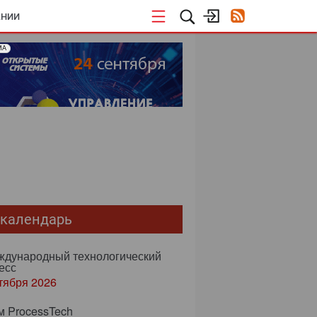
АНИИ
МА
-календарь
еждународный технологический
есс
тября 2026
м ProcessTech