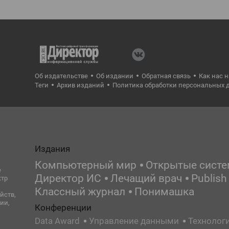
Об издательстве
Об издании
Обратная связь
Как нас 
Теги
Архив изданий
Политика обработки персональных 
Издания
Компьютерный мир
Открытые сист
е
Директор ИС
Лечащий врач
Publish
ктр
Классный журнал
Понимашка
йств,
ии,
Конференции
Data Award
Управление данными
Технолог