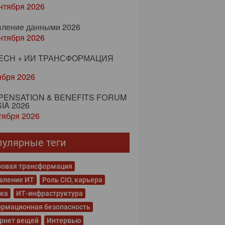
нтября 2026
вление данными 2026
нтября 2026
ECH + ИИ ТРАНСФОРМАЦИЯ
ября 2026
ENSATION & BENEFITS FORUM
IA 2026
тября 2026
пулярные теги
овая трансформация
вление ИТ
Роль CIO, карьера
ка
ИТ-инфраструктура
рмационная безопасность
рнет вещей
Интервью