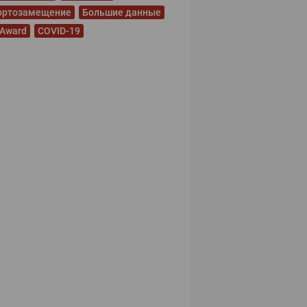
ортозамещение
Большие данные
 Award
COVID-19