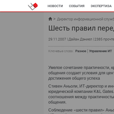
НОВОСТИ
СОБЫТИЯ
ЭКСПЕРТИЗА
Директор информационной служ
Шесть правил пер
29.11.2007
Дайан Дэниел
2385 прочт
Разное
Управление ИТ
Ключевые слова :
Умелое сочетание практичности, 
общения создает условия для цен
достижения общего успеха
Стивен Аньоли, ИТ-директор и и
юридической компании K&L Gates.
соотношения между практичность
общения.
Соблюдение «шести правил» Аньо