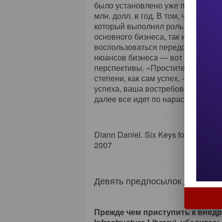
было установлено уже пять обновл
млн. долл. в год. В том, что реше
который выполнял роль инновацио
основного бизнеса, так и для кл
воспользоваться передовым реше
нюансов бизнеса — вот что откр
перспективы. «Простите за тавтол
степени, как сам успех, — подчер
успеха, ваша востребованность ра
далее все идет по нарастающей».
Diann Daniel. Six Keys for Creating
2007
Девять предпосылок для внед
Прежде чем приступить к внедр