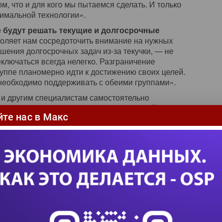
м, что и для кого мы пытаемся сделать. И только
имальной технологии».
е будут решать текущие и долгосрочные
воляет нам сосредоточить внимание на нужных
шения долгосрочных задач из-за текучки, — не
ключаться всегда нелегко. Разграничение
уппе планомерно идти к достижению своих целей.
 необходимо поддерживать с обеими группами».
 и другим специалистам самостоятельно
ационные ресурсы, получать совместный доступ
йте нас в Макс
льств, законодательным актам и другим
ным услугам типа Lexis-Nexis и Westlaw.
, что ни один поставщик юридической
й возможности, а Legal Information System
ачестве катализатора, способствующего
ании, так и в роли дифференциатора рынка.
назад, когда изучалась целесообразность
удалось показать, почему имевшееся на тот
ебностям бизнеса. Сегодня у системы
 (с момента первоначального развертывания