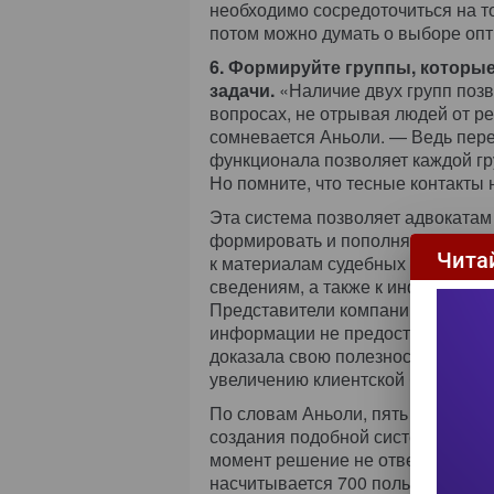
необходимо сосредоточиться на то
потом можно думать о выборе опт
6. Формируйте группы, которы
задачи.
«Наличие двух групп поз
вопросах, не отрывая людей от ре
сомневается Аньоли. — Ведь пере
функционала позволяет каждой гр
Но помните, что тесные контакты
Эта система позволяет адвокатам
формировать и пополнять информ
Чита
к материалам судебных разбирате
сведениям, а также к информацион
Представители компании отметили
информации не предоставляет тако
доказала свою полезность как в к
увеличению клиентской базы комп
По словам Аньоли, пять лет тому 
создания подобной системы, ему 
момент решение не отвечает потр
насчитывается 700 пользователей