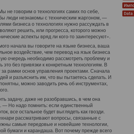
Имп
ы не говорим о технологиях самих по себе,
Data
бы люди незнакомы с техническим жаргоном, —
лями бизнеса о технологиях нужно рассуждать в
воляют решить, или прогресса, которого можно
нические аспекты вряд ли кого-то заинтересуют».
мого начала вы говорите на языке бизнеса, ваша
ильное воздействие, чем перевод на язык бизнеса
вую очередь необходимо рассмотреть проблему и
 это без привязки к конкретным технологиям. В
т за рамки основ управления проектами. Сначала
ей и разъяснить им, что вы пытаетесь сделать. И
и понятны, можно заводить речь об инструментах,
ого.
ть задачу, даже не разобравшись, в чем она
. — Но надо помнить: если единственный
к, все остальное будет выглядеть как гвозди.
ехнари рассматривают вопросы, связанные с
нужны самые передовые и новейшие технологии,
ной бумаги и карандаша. Вот почему прежде всего