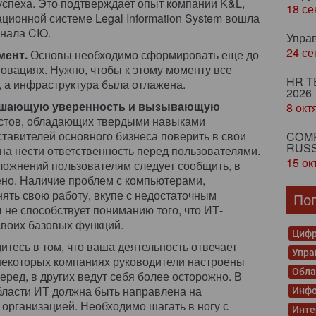
спеха. Это подтверждает опыт компании K&L,
18 се
ционной системе Legal Information System вошла
нала CIO.
Упра
24 се
мент.
Основы необходимо сформировать еще до
нновациях. Нужно, чтобы к этому моменту все
HR T
 а инфраструктура была отлажена.
2026
нушающую уверенность и вызывающую
8 окт
стов, обладающих твердыми навыками
ставителей основного бизнеса поверить в свои
COMP
RUSS
а нести ответственность перед пользователями.
15 ок
ложнений пользователям следует сообщить, в
лено. Наличие проблем с компьютерами,
ть свою работу, вкупе с недостаточным
По
не способствует пониманию того, что ИТ-
своих базовых функций.
Цифр
итесь в том, что ваша деятельность отвечает
Упра
некоторых компаниях руководители настроены
Обла
еред, в других ведут себя более осторожно. В
бласти ИТ должна быть направлена на
Инфо
 организацией. Необходимо шагать в ногу с
Инте