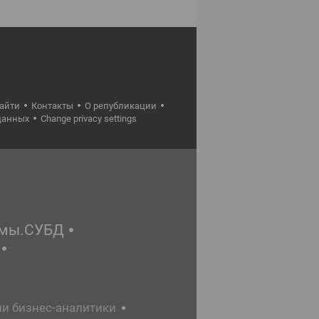
найти
Контакты
О републикации
данных
Change privacy settings
емы.СУБД
ии бизнес-аналитики