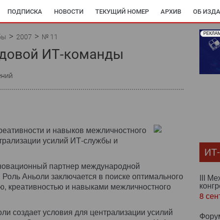
ПОДПИСКА
НОВОСТИ
ТЕКУЩИЙ НОМЕР
АРХИВ
ОБ ИЗД
РЕКЛА
бы
2007
№ 11
едовой ИТ-команды
ений
креативности и навыков межличностного
трализации усилий ИТ-службы и
ИТ
нновационный партнер международной
 Роль Аньоли заключается в поиске оптимального
III М
конгр
ю, креативностью и навыками межличностного
8 сен
ли создает условия для централизации усилий
Фору