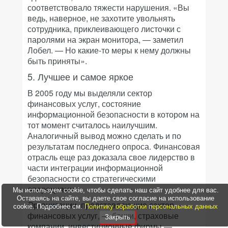
соответствовало тяжести нарушения. «Вы
ведь, наверное, не захотите увольнять
сотрудника, приклеивающего листочки с
паролями на экран монитора, — заметил
Лобел. — Но какие-то меры к нему должны
быть приняты».
5. Лучшее и самое яркое
В 2005 году мы выделяли сектор
финансовых услуг, состояние
информационной безопасности в котором на
тот момент считалось наилучшим.
Аналогичный вывод можно сделать и по
результатам последнего опроса. Финансовая
отрасль еще раз доказала свое лидерство в
части интеграции информационной
безопасности со стратегическими
операциями.
Мы используем cookie, чтобы сделать наш сайт удобнее для вас.
Оставаясь на сайте, вы даете свое согласие на использование
Организации, представляющие сектор
cookie. Подробнее см.
Политику обработки персональных данных
финансовых услуг, — банки, страховые
Закрыть
компании, инвестиционные фирмы —