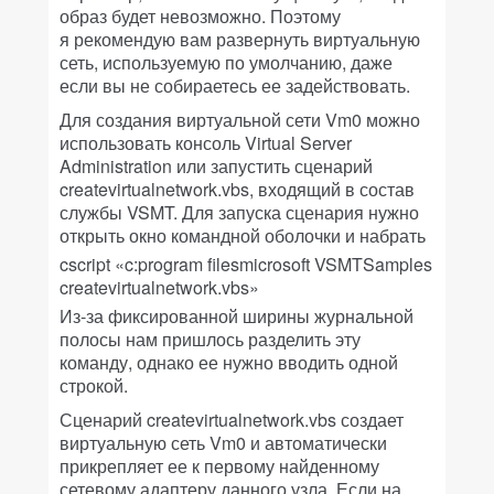
образ будет невозможно. Поэтому
я рекомендую вам развернуть виртуальную
сеть, используемую по умолчанию, даже
если вы не собираетесь ее задействовать.
Для создания виртуальной сети Vm0 можно
использовать консоль Virtual Server
Administration или запустить сценарий
createvirtualnetwork.vbs, входящий в состав
службы VSMT. Для запуска сценария нужно
открыть окно командной оболочки и набрать
cscript «c:program filesmicrosoft VSMTSamples
createvirtualnetwork.vbs»
Из-за фиксированной ширины журнальной
полосы нам пришлось разделить эту
команду, однако ее нужно вводить одной
строкой.
Сценарий createvirtualnetwork.vbs создает
виртуальную сеть Vm0 и автоматически
прикрепляет ее к первому найденному
сетевому адаптеру данного узла. Если на