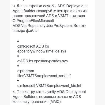
3. Для настройки службы ADS Deployment
Agent Builder скопируйте четыре файла из
папок приложений ADS и VSMT в каталог
C:ProgramFilesMicrosoft
ADSNbsRepositoryUserPreSystem. Вот эти
четыре файла:
c:microsoft ADS bs
epositorywindowsintelide.sys
c:ADS bs epositorypciidex.sys
c:program
filesVSMTSamplesvsmt_scsi.inf
c:microsoft VSMTSamplesvsmt_ide.inf
4. Перезагрузите службу ADS Deployment
Agent Builder с помощью оснастки ADS
консоли управления (MMC).