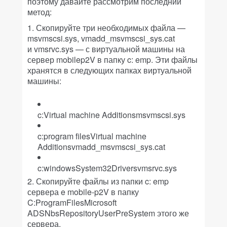
поэтому давайте рассмотрим последний
метод:
1. Скопируйте три необходимых файла —
msvmscsi.sys, vmadd_msvmscsi_sys.cat
и vmsrvc.sys — с виртуальной машины на
сервер mobilep2V в папку c: emp. Эти файлы
хранятся в следующих папках виртуальной
машины:
c:Virtual machine Additionsmsvmscsi.sys
c:program filesVirtual machine
Additionsvmadd_msvmscsi_sys.cat
c:windowsSystem32Driversvmsrvc.sys
2. Скопируйте файлы из папки c: emp
сервера e mobile-p2V в папку
C:ProgramFilesMicrosoft
ADSNbsRepositoryUserPreSystem этого же
сервера.