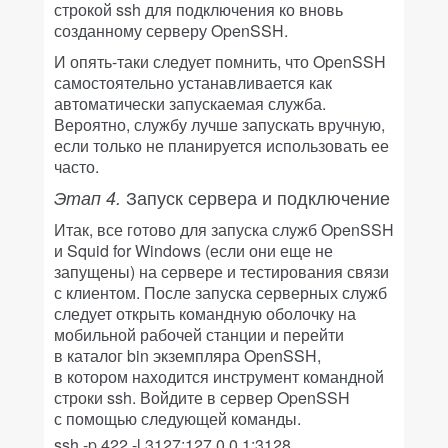
строкой ssh для подключения ко вновь
созданному серверу OpenSSH.
И опять-таки следует помнить, что OpenSSH
самостоятельно устанавливается как
автоматически запускаемая служба.
Вероятно, службу лучше запускать вручную,
если только не планируется использовать ее
часто.
Запуск сервера и подключение
Этап 4.
Итак, все готово для запуска служб OpenSSH
и Squid for Windows (если они еще не
запущены) на сервере и тестирования связи
с клиентом. После запуска серверных служб
следует открыть командную оболочку на
мобильной рабочей станции и перейти
в каталог bin экземпляра OpenSSH,
в котором находится инструмент командной
строки ssh. Войдите в сервер OpenSSH
с помощью следующей команды.
ssh -p 422 -l 3127:127.0.0.1:3128