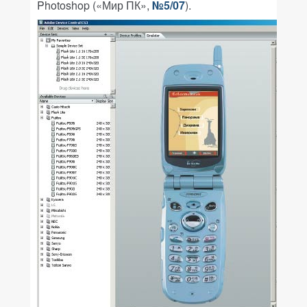
Photoshop («Мир ПК»,
№5/07
).