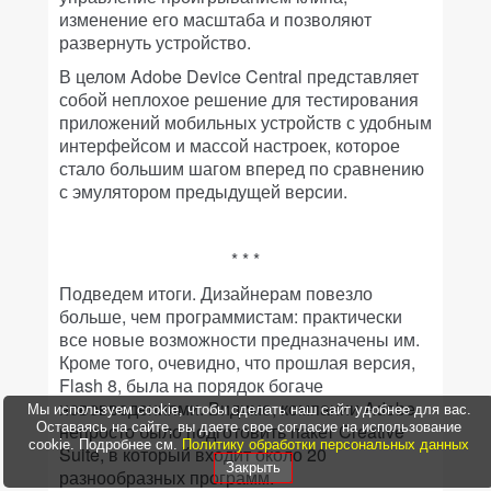
изменение его масштаба и позволяют
развернуть устройство.
В целом Adobe Device Central представляет
собой неплохое решение для тестирования
приложений мобильных устройств с удобным
интерфейсом и массой настроек, которое
стало большим шагом вперед по сравнению
с эмулятором предыдущей версии.
* * *
Подведем итоги. Дизайнерам повезло
больше, чем программистам: практически
все новые возможности предназначены им.
Кроме того, очевидно, что прошлая версия,
Flash 8, была на порядок богаче
нововведениями. Видимо, компании Adobe
Мы используем cookie, чтобы сделать наш сайт удобнее для вас.
Оставаясь на сайте, вы даете свое согласие на использование
непросто было подготовить пакет Creative
cookie. Подробнее см.
Политику обработки персональных данных
Suite, в который входит около 20
Закрыть
разнообразных программ.