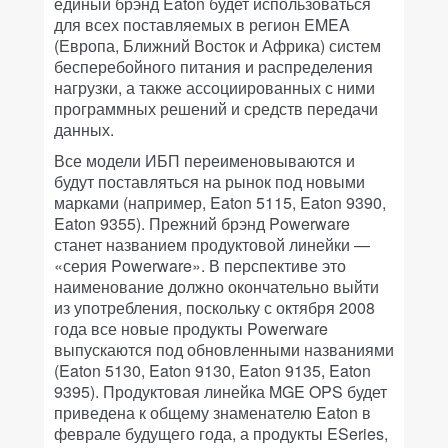
единый брэнд Eaton будет использоваться
для всех поставляемых в регион EMEA
(Европа, Ближний Восток и Африка) систем
бесперебойного питания и распределения
нагрузки, а также ассоциированных с ними
программных решений и средств передачи
данных.
Все модели ИБП переименовываются и
будут поставляться на рынок под новыми
марками (например, Eaton 5115, Eaton 9390,
Eaton 9355). Прежний брэнд Powerware
станет названием продуктовой линейки —
«серия Powerware». В перспективе это
наименование должно окончательно выйти
из употребления, поскольку с октября 2008
года все новые продукты Powerware
выпускаются под обновленными названиями
(Eaton 5130, Eaton 9130, Eaton 9135, Eaton
9395). Продуктовая линейка MGE OPS будет
приведена к общему знаменателю Eaton в
феврале будущего года, а продукты ESeries,