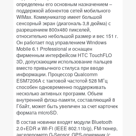
определены его основным назначением –
поддержкой абонентов сетей мобильного
WiMax. Коммуникатор имеет большой
сенсорный экран (диагональ 3,8 дюйма) с
разрешением 800х480 пикселей,
относительно небольшой размер и вес 151 г.
Он работает под управлением Windows
Mobile 6.1 Professional и оснащен
фирменным интерфейсом НТС TouchFLO
3D, допускающим использование пальцев
вместо привычного стилуса при вводе
информации. Процессор Qualcomm
ESM7206A с тактовой частотой 528 МГц
способен одновременно поддерживать
несколько активных программ. Объем
внутренней флэш-памяти, составляющий 8
Гбайт, может быть увеличен за счет карточек
формата microSD.
В состав новинки входят модули Bluetooth
2.0+EDR и Wi-Fi (IEEE 802.11b/g), FM-тюнер,
акселерометр G-Sensor, GPS-приемник (с