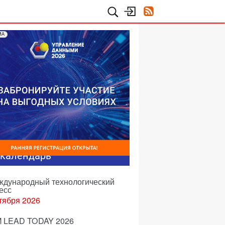
МА
-календарь
еждународный технологический
есс
тября 2026
 LEAD TODAY 2026