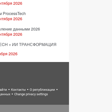
нтября 2026
м ProcessTech
нтября 2026
вление данными 2026
нтября 2026
ECH + ИИ ТРАНСФОРМАЦИЯ
ября 2026
найти
Контакты
О републикации
данных
Change privacy settings