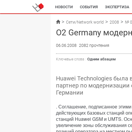
НОВОСТИ
СОБЫТИЯ
ЭКСПЕРТИЗА
Сети/Network world
2008
№ 
O2 Germany модерн
06.06.2008
2082 прочтения
Одним абзацем
Ключевые слова :
Huawei Technologies была
партнер по модернизации 
Германии
. Соглашение, подписанное этими
действующих базовых станций опе
станций Huawei GSM и UMTS. Осн
увеличение зоны обслуживания с
позиций оператора на местном ры