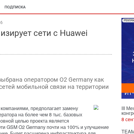
ПОДПИСКА
РЕКЛА
06
изирует сети с Huawei
 выбрана оператором O2 Germany как
сетей мобильной связи на территории
ИТ
 компаниями, предполагает замену
III М
конгр
ратора на более чем 8 тыс. базовых
8 сен
овной целью проекта является
ети GSM O2 Germany почти на 100% и улучшение
TEAM
нке. Будет расширена инфраструктура для