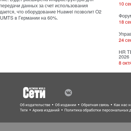
10 се
передачи данных за счет использования
ается, что оборудование Huawei позволит O2
Фору
 UMTS в Германии на 60%.
18 се
Упра
24 се
HR T
2026
8 окт
Об издательстве
Об издании
Обратная связь
Как нас 
Теги
Архив изданий
Политика обработки персональных 