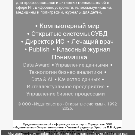
для профессионалов и активных пользователей в
сфере ИТ, цифровых устройств, телекоммуникаций,
медицины и полиграфии, журналы для детей.
Компьютерный мир
Открытые системы.СУБД
Директор ИС
Лечащий врач
Publish
Классный журнал
Понимашка
Data Award
Управление данными
Технологии бизнес-аналитики
Data & AI
Качество данных
Интеллектуальное предприятие
Управление бизнес-процессами
© ООО «Издательство «Открытые системы», 1992-
2026.
Средство массовой информации www.osp.ru Учредитель: ООО
«Издательство «Открытые системы» Главный редактор: Христов П.В. Адрес
электронной почты редакции: info@osp.ru
Мы используем cookie, чтобы сделать наш сайт удобнее для вас.
Телефон редакции: 7 (499) 703-18-54 Возрастная маркировка: 12+