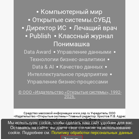
Компьютерный мир
Открытые системы.СУБД
Директор ИС
Лечащий врач
Publish
Классный журнал
Понимашка
Data Award
Управление данными
Технологии бизнес-аналитики
Data & AI
Качество данных
Интеллектуальное предприятие
Управление бизнес-процессами
© ООО «Издательство «Открытые системы», 1992-
2026.
Средство массовой информации www.osp.ru Учредитель: ООО
«Издательство «Открытые системы» Главный редактор: Христов П.В. Адрес
электронной почты редакции: info@osp.ru
Мы используем cookie, чтобы сделать наш сайт удобнее для вас.
Телефон редакции: 7 (499) 703-18-54 Возрастная маркировка: 12+
Свидетельство о регистрации СМИ сетевого издания Эл.№ ФС77-62008 от
Оставаясь на сайте, вы даете свое согласие на использование
05 июня 2015 г. выдано Роскомнадзором.
cookie. Подробнее см.
Политику обработки персональных данных